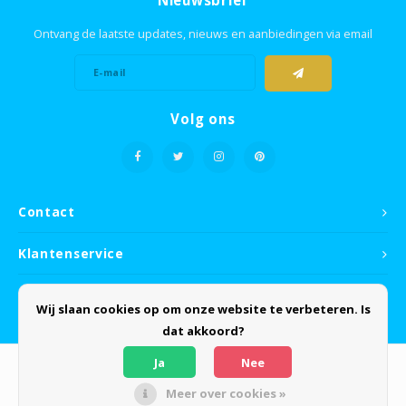
Nieuwsbrief
Ontvang de laatste updates, nieuws en aanbiedingen via email
Volg ons
Contact
Klantenservice
Mijn account
Wij slaan cookies op om onze website te verbeteren. Is
dat akkoord?
Ja
Nee
Meer over cookies »
© Copyright 2026 Clean-Sheets - Powered by
Lightspeed
- Theme by