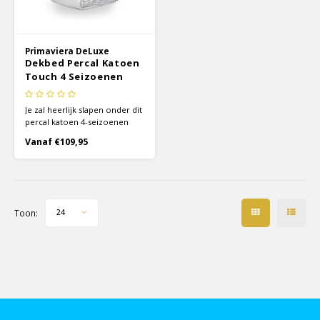
Primaviera DeLuxe
Dekbed Percal Katoen
Touch 4 Seizoenen
Je zal heerlijk slapen onder dit
percal katoen 4-seizoenen
dekbed van Primaviera
Vanaf €109,95
Deluxe! Het dekbed is gemaakt
van luxe materialen wat voor
een heerlijk warm bed zal
zorgen.
Toon:
24