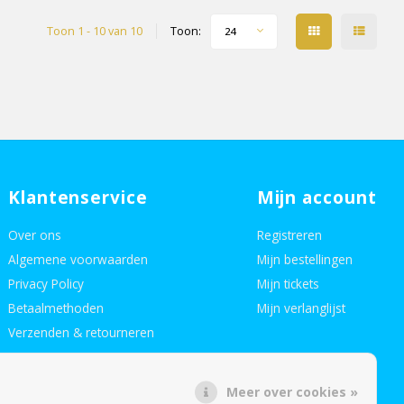
Toon 1 - 10 van 10
Toon:
24
Klantenservice
Mijn account
Over ons
Registreren
Algemene voorwaarden
Mijn bestellingen
Privacy Policy
Mijn tickets
Betaalmethoden
Mijn verlanglijst
Verzenden & retourneren
Neem contact op
Meer over cookies »