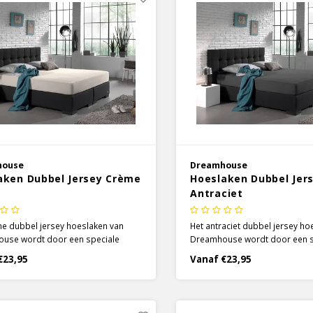
house
Dreamhouse
aken Dubbel Jersey Crème
Hoeslaken Dubbel Jer
Antraciet
me dubbel jersey hoeslaken van
Het antraciet dubbel jersey ho
use wordt door een speciale
Dreamhouse wordt door een s
 gemaakt. Het zachte 100% katoen
techniek gemaakt. Het zachte 
€23,95
Vanaf €23,95
 deze techniek, elastisch en heeft
is, door deze techniek, elastis
te structuur.
een dichte structuur.