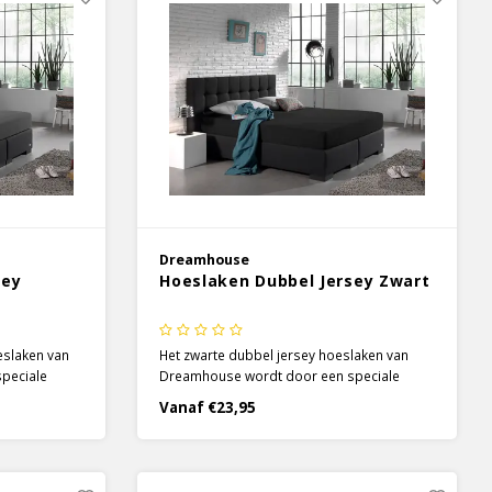
Dreamhouse
sey
Hoeslaken Dubbel Jersey Zwart
eslaken van
Het zwarte dubbel jersey hoeslaken van
peciale
Dreamhouse wordt door een speciale
100% katoen
techniek gemaakt. Het zachte 100% katoen
Vanaf €23,95
ch en heeft
is, door deze techniek, elastisch en heeft
een dichte structuur.