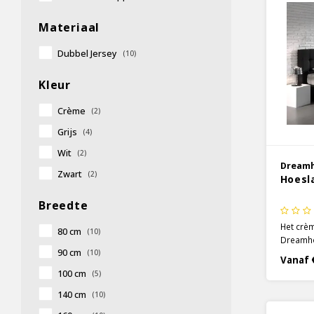
Materiaal
Dubbel Jersey
(10)
Kleur
Crème
(2)
Grijs
(4)
Wit
(2)
Dream
Zwart
(2)
Hoesl
Breedte
Het crè
80 cm
(10)
Dreamho
90 cm
(10)
techniek
Vanaf 
is, door
100 cm
(5)
een dich
140 cm
(10)