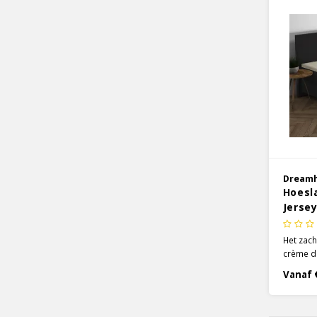
Dream
Hoesl
Jerse
Het zac
crème d
Dreamho
Vanaf 
aan je b
zeer ste