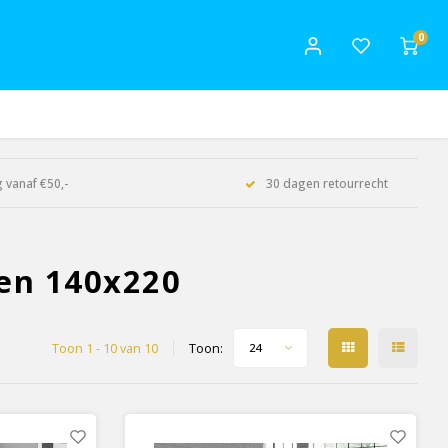
0
 vanaf €50,-
30 dagen retourrecht
en 140x220
Toon 1 - 10 van 10
Toon:
24