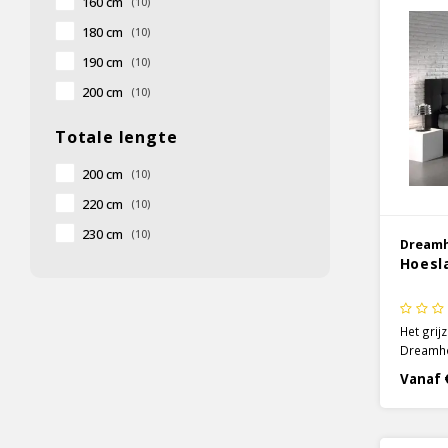
160 cm
(10)
180 cm
(10)
190 cm
(10)
200 cm
(10)
Totale lengte
200 cm
(10)
220 cm
(10)
230 cm
(10)
Dream
Hoesl
Het grij
Dreamho
techniek
Vanaf 
is, door
een dich