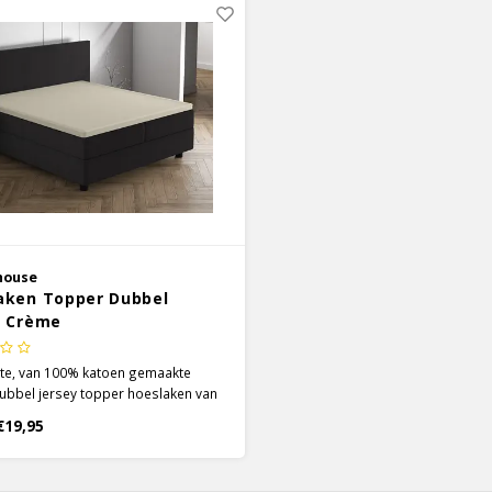
house
aken Topper Dubbel
y Crème
hte, van 100% katoen gemaakte
ubbel jersey topper hoeslaken van
use kan een super toevoeging zijn
€19,95
eddengoed collectie! Het is een
rk vocht absorberend hoeslaken.