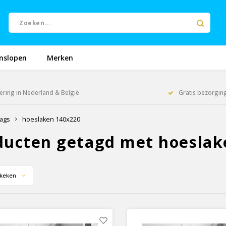
nslopen
Merken
ering in Nederland & België
Gratis bezorging
ags
hoeslaken 140x220
ducten getagd met hoeslak
keken