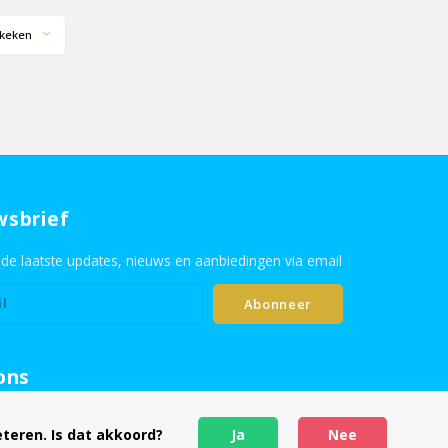
keken
wsbrief
de laatste updates, nieuws en aanbiedingen via email
Abonneer
ons
teren. Is dat akkoord?
Ja
Nee