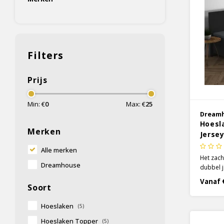
Filters
Prijs
Min: €
0
Max: €
25
Dream
Hoesl
Merken
Jersey
Alle merken
Het zac
Dreamhouse
dubbel j
antraci
Vanaf 
Soort
toevoeg
collectie
absorbe
Hoeslaken
(5)
Hoeslaken Topper
(5)