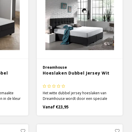
Dreamhouse
bbel
Hoeslaken Dubbel Jersey Wit
gemaakte
Het witte dubbel jersey hoeslaken van
n in de kleur
Dreamhouse wordt door een speciale
super
techniek gemaakt. Het zachte 100% katoen
Vanaf €23,95
ngoed
is, door deze techniek, elastisch en heeft
 vocht
een dichte structuur.