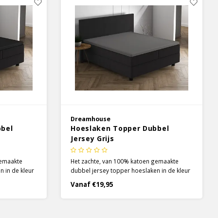
Dreamhouse
bbel
Hoeslaken Topper Dubbel
Jersey Grijs
gemaakte
Het zachte, van 100% katoen gemaakte
n in de kleur
dubbel jersey topper hoeslaken in de kleur
n super
grijs van Dreamhouse kan een super
Vanaf €19,95
ngoed
toevoeging zijn aan je beddengoed
 vocht
collectie! Het is een zeer sterk vocht
absorberend hoeslaken.