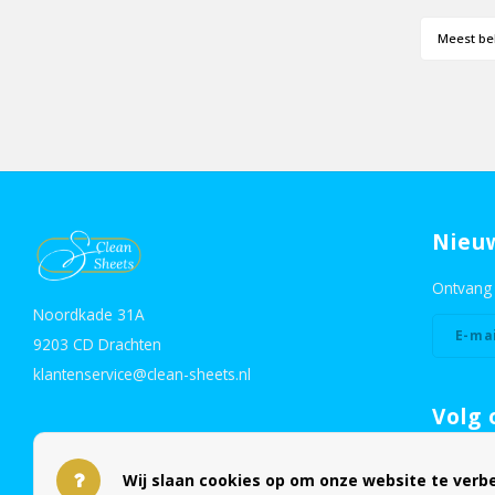
Meest be
Nieu
Ontvang 
Noordkade 31A
9203 CD Drachten
klantenservice@clean-sheets.nl
Volg 
Wij slaan cookies op om onze website te verbe