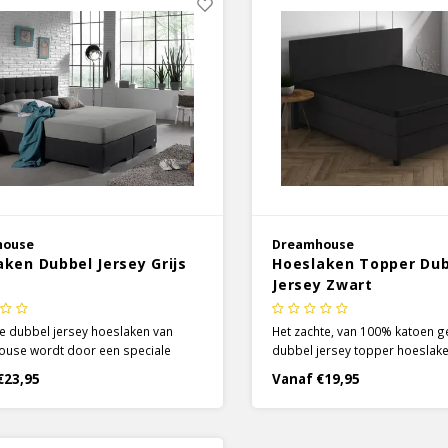
house
Dreamhouse
aken Dubbel Jersey Grijs
Hoeslaken Topper Du
Jersey Zwart
ze dubbel jersey hoeslaken van
Het zachte, van 100% katoen 
use wordt door een speciale
dubbel jersey topper hoeslake
 gemaakt. Het zachte 100% katoen
zwart van Dreamhouse kan ee
€23,95
Vanaf €19,95
 deze techniek, elastisch en heeft
toevoeging zijn aan je bedde
te structuur.
collectie! Het is een zeer sterk
absorberend hoeslaken.