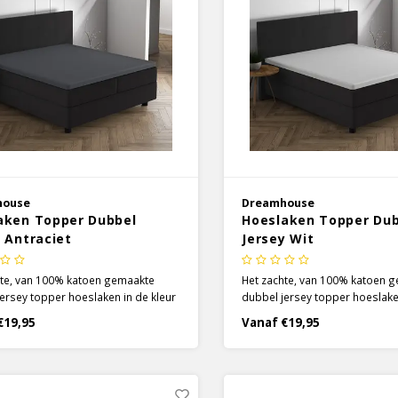
house
Dreamhouse
aken Topper Dubbel
Hoeslaken Topper Du
 Antraciet
Jersey Wit
hte, van 100% katoen gemaakte
Het zachte, van 100% katoen 
ersey topper hoeslaken in de kleur
dubbel jersey topper hoeslake
et van Dreamhouse kan een super
wit van Dreamhouse kan een 
€19,95
Vanaf €19,95
ing zijn aan je beddengoed
toevoeging zijn aan je bedde
! Het is een zeer sterk vocht
collectie! Het is een zeer sterk
rend hoeslaken.
absorberend hoeslaken.