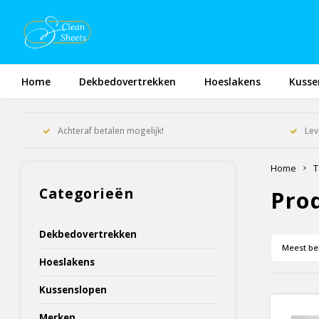
Home
Dekbedovertrekken
Hoeslakens
Kusse
Achteraf betalen mogelijk!
Lev
Home
T
Categorieën
Pro
Dekbedovertrekken
Meest be
Hoeslakens
Kussenslopen
Merken