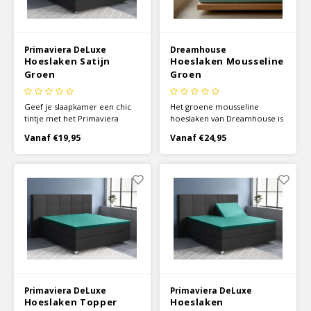
Primaviera DeLuxe
Dreamhouse
Hoeslaken Satijn
Hoeslaken Mousseline
Groen
Groen
Geef je slaapkamer een chic
Het groene mousseline
tintje met het Primaviera
hoeslaken van Dreamhouse is
Deluxe satijnen hoeslaken in
gemaakt van heerlijk zacht
Vanaf €19,95
Vanaf €24,95
de kleur groen. Voor de
100% katoen. De speciale
hoeslakens is gebruik gemaakt
techniek die gebruikt wordt bij
van 100% katoen, wat door de
de mousseline hoeslakens
satijnen weeftechniek een
zorgt ervoor dat het katoen
zachte, soepele stof is
een gekreukte structuur krijgt.
geworden met een luxueuze
glans.
Primaviera DeLuxe
Primaviera DeLuxe
Hoeslaken Topper
Hoeslaken