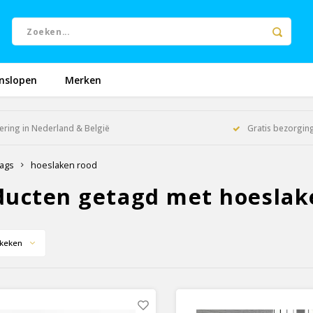
nslopen
Merken
ering in Nederland & België
Gratis bezorging
ags
hoeslaken rood
ducten getagd met hoeslak
keken