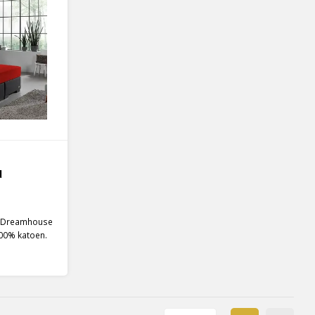
d
an Dreamhouse
100% katoen.
kt wordt bij
voor dat het
krijgt.