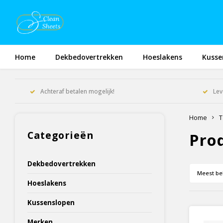
Home
Dekbedovertrekken
Hoeslakens
Kusse
Achteraf betalen mogelijk!
Lev
Home
T
Categorieën
Pro
Dekbedovertrekken
Meest be
Hoeslakens
Kussenslopen
Merken