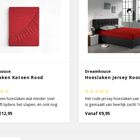
house
Dreamhouse
aken Katoen Rood
Hoeslaken Jersey Roo
een hoeslaken wat minder snel
Het rode jersey hoeslaken v
ft tijdens het slapen, én ook nog
is gemaakt van heerlijk zacht 
n goede pasvorm heeft? Dan is het
De speciale techniek die gebrui
€12,95
Vanaf €9,95
toenen hoeslaken van Dreamhouse
de jersey hoeslakens zorgt er
 jou!
katoen een elastische structuur 