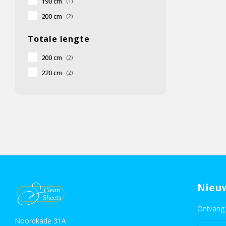
190 cm
(1)
200 cm
(2)
Totale lengte
200 cm
(2)
220 cm
(2)
Nieu
Ontvang 
Noordkade 31A