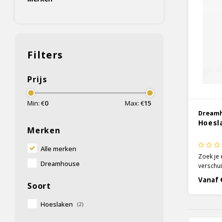
Filters
Prijs
Min: €
0
Max: €
15
Dream
Hoesl
Merken
Alle merken
Zoek je 
Dreamhouse
verschui
eens ee
Vanaf 
Soort
rode ka
wat voor
Hoeslaken
(2)