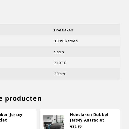
s
Hoeslaken
100% katoen
Satijn
210 TC
30 cm
e producten
aken Jersey
Hoeslaken Dubbel
ciet
Jersey Antraciet
€23,95