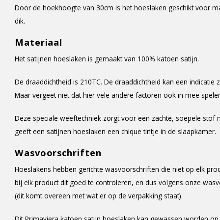
Door de hoekhoogte van 30cm is het hoeslaken geschikt voor m
dik.
Materiaal
Het satijnen hoeslaken is gemaakt van 100% katoen satijn.
De draaddichtheid is 210TC. De draaddichtheid kan een indicatie zi
Maar vergeet niet dat hier vele andere factoren ook in mee spele
Deze speciale weeftechniek zorgt voor een zachte, soepele stof
geeft een satijnen hoeslaken een chique tintje in de slaapkamer.
Wasvoorschriften
Hoeslakens hebben gerichte wasvoorschriften die niet op elk pro
bij elk product dit goed te controleren, en dus volgens onze was
(dit komt overeen met wat er op de verpakking staat).
Dit Primaviera katoen satijn hoeslaken kan gewassen worden op