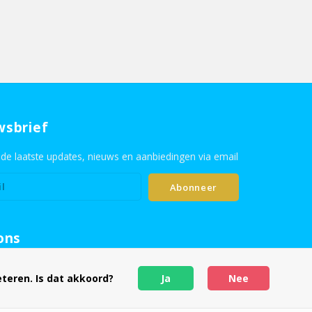
wsbrief
de laatste updates, nieuws en aanbiedingen via email
Abonneer
ons
teren. Is dat akkoord?
Ja
Nee