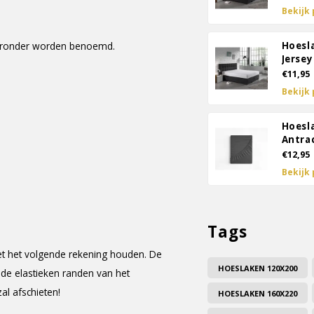
Bekijk
hieronder worden benoemd.
Hoesl
Jersey
€11,95
Bekijk
Hoesl
Antra
€12,95
Bekijk
Tags
t het volgende rekening houden. De
HOESLAKEN 120X200
 de elastieken randen van het
l afschieten!
HOESLAKEN 160X220