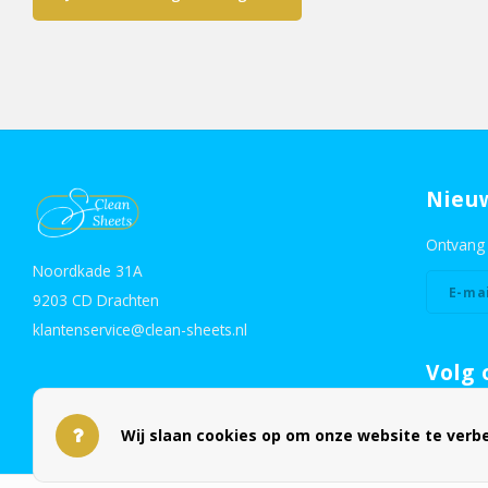
Nieu
Ontvang 
Noordkade 31A
9203 CD Drachten
klantenservice@clean-sheets.nl
Volg 
Wij slaan cookies op om onze website te verbe