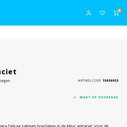
0
aciet
voegen
ARTIKELCODE
15020933
MAAT OP VOORRAAD
iera Deluxe satijnen hoeslaken in de kleur antraciet. Voor de