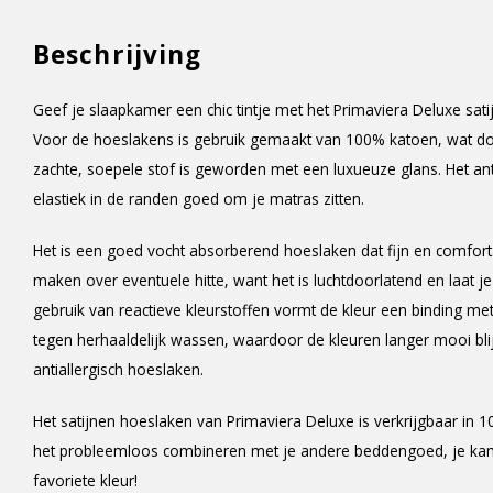
Beschrijving
Geef je slaapkamer een chic tintje met het Primaviera Deluxe satij
Voor de hoeslakens is gebruik gemaakt van 100% katoen, wat do
zachte, soepele stof is geworden met een luxueuze glans. Het antr
elastiek in de randen goed om je matras zitten.
Het is een goed vocht absorberend hoeslaken dat fijn en comfortab
maken over eventuele hitte, want het is luchtdoorlatend en laat je
gebruik van reactieve kleurstoffen vormt de kleur een binding met
tegen herhaaldelijk wassen, waardoor de kleuren langer mooi blijv
antiallergisch hoeslaken.
Het satijnen hoeslaken van Primaviera Deluxe is verkrijgbaar in 10
het probleemloos combineren met je andere beddengoed, je ka
favoriete kleur!