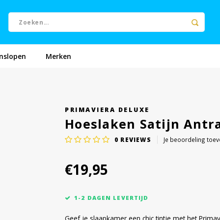
nslopen
Merken
PRIMAVIERA DELUXE
Hoeslaken Satijn Antr
0
REVIEWS
Je beoordeling toe
€19,95
1-2 DAGEN LEVERTIJD
Geef je slaapkamer een chic tintje met het Primav