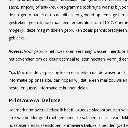
zacht, strijkvrij of anti-kreuk programma (ook ‘fijne was’ is bijv
de droger, maar let er op dat dit alleen gebeurt op een lage te
gestreken, gebruik maximaal een temperatuur van 110°C. Chemisch
mogelijk, deze mag middelen gebruiken zoals perchloorethylee
gebleekt.
Advies:
Voor gebruik het hoeslaken eenmalig wassen, hierdoor z
het bovendien om de kleur optimaal te laten hechten. Vermijd e
Tip:
Mocht je de verpakking lezen en merken dat de wasvoorschr
informatie op onze site, dan hopen wij dat je een mail zou willen
beste, en juiste, informatie te kunnen delen!
Primaviera Deluxe
Het merk Primaviera Deluxe® heeft luxueuze slaapproducten van 
luxe van beddengoed met een heerlijke satijnen collectie van de
hoeslakens en kussenslopen. Primaviera Deluxe is beddengoed van