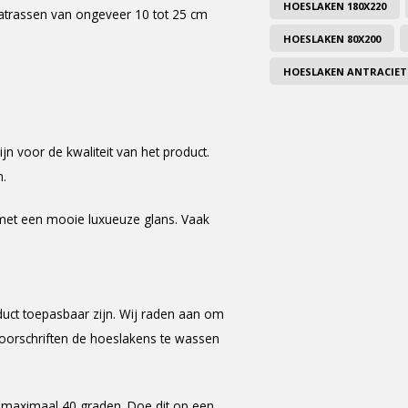
HOESLAKEN 180X220
atrassen van ongeveer 10 tot 25 cm
HOESLAKEN 80X200
HOESLAKEN ANTRACIET
jn voor de kwaliteit van het product.
n.
 met een mooie luxueuze glans. Vaak
duct toepasbaar zijn. Wij raden aan om
voorschriften de hoeslakens te wassen
 maximaal 40 graden. Doe dit op een