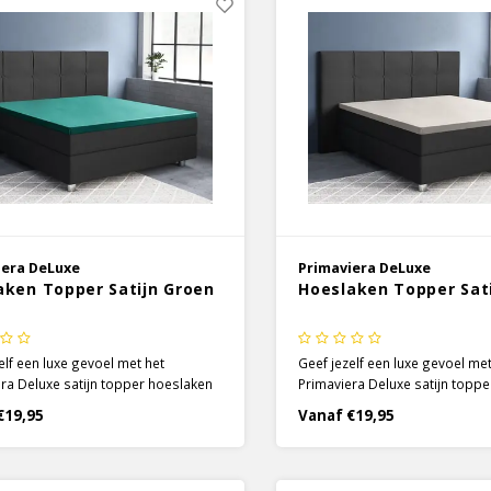
iera DeLuxe
Primaviera DeLuxe
aken Topper Satijn Groen
Hoeslaken Topper Sat
elf een luxe gevoel met het
Geef jezelf een luxe gevoel met
ra Deluxe satijn topper hoeslaken
Primaviera Deluxe satijn topp
eur groen. Door de specifieke
in de kleur crème. Door de spe
€19,95
Vanaf €19,95
 weeftechniek wordt het 100%
satijnen weeftechniek wordt h
eerlijk zacht en soepel en krijgt het
katoen heerlijk zacht en soepel 
htige glans.
een prachtige glans.