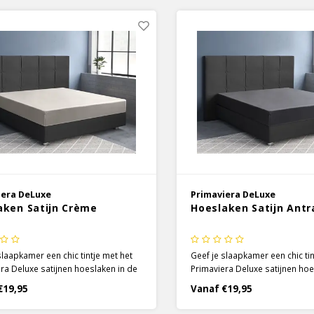
htige glans.
stof is geworden met een luxu
iera DeLuxe
Primaviera DeLuxe
aken Satijn Crème
Hoeslaken Satijn Antr
slaapkamer een chic tintje met het
Geef je slaapkamer een chic tin
ra Deluxe satijnen hoeslaken in de
Primaviera Deluxe satijnen hoe
ème. Voor de hoeslakens is gebruik
kleur antraciet. Voor de hoesla
€19,95
Vanaf €19,95
 van 100% katoen, wat door de
gebruik gemaakt van 100% kat
 weeftechniek een zachte, soepele
door de satijnen weeftechniek 