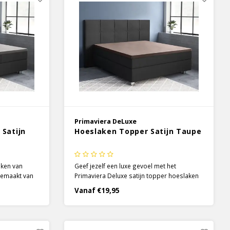
Primaviera DeLuxe
 Satijn
Hoeslaken Topper Satijn Taupe
aken van
Geef jezelf een luxe gevoel met het
 gemaakt van
Primaviera Deluxe satijn topper hoeslaken
split is 90 cm
in de kleur taupe. Door de specifieke
Vanaf €19,95
iteloos
satijnen weeftechniek wordt het 100%
le
katoen heerlijk zacht en soepel en krijgt het
een prachtige glans.