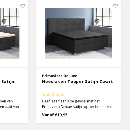
Primaviera DeLuxe
 Satijn
Hoeslaken Topper Satijn Zwart
aken van
Geef jezelf een luxe gevoel met het
 gemaakt van
Primaviera Deluxe satijn topper hoeslaken
split is 90 cm
in de kleur zwart. Door de specifieke
Vanaf €19,95
iteloos
satijnen weeftechniek wordt het 100%
le
katoen heerlijk zacht en soepel en krijgt het
een prachtige glans.