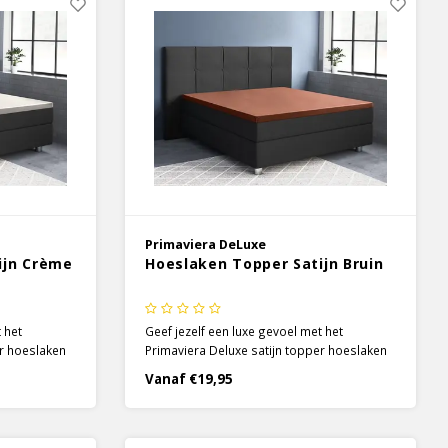
Primaviera DeLuxe
ijn Crème
Hoeslaken Topper Satijn Bruin
 het
Geef jezelf een luxe gevoel met het
er hoeslaken
Primaviera Deluxe satijn topper hoeslaken
cifieke
in de kleur bruin. Door de specifieke
Vanaf €19,95
et 100%
satijnen weeftechniek wordt het 100%
en krijgt het
katoen heerlijk zacht en soepel en krijgt het
een prachtige glans.