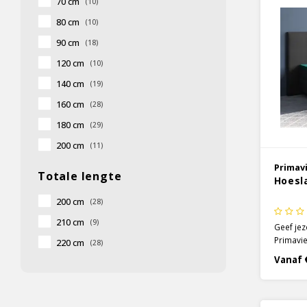
70 cm
(10)
80 cm
(10)
90 cm
(18)
120 cm
(10)
140 cm
(19)
160 cm
(28)
180 cm
(29)
200 cm
(11)
Primav
Totale lengte
Hoesl
200 cm
(28)
210 cm
(9)
Geef jez
Primavie
220 cm
(28)
in de kl
Vanaf 
satijnen
katoen h
een prac