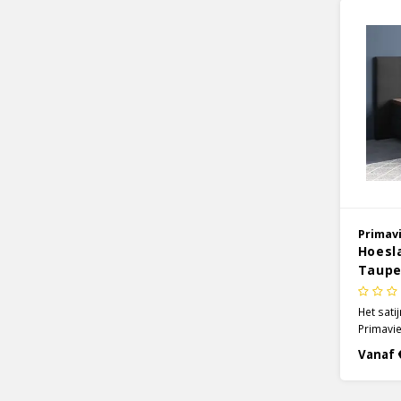
Primav
Hoesla
Taup
Het sati
Primavie
heerlijk
Vanaf 
lang, zo
meebewe
matrashe