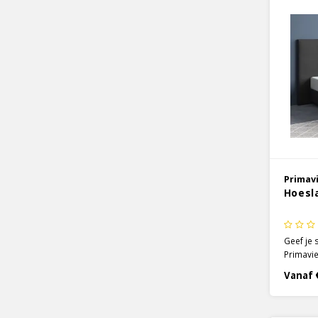
Primav
Hoesl
Geef je 
Primavie
kleur wi
Vanaf 
gemaakt
satijnen
stof is 