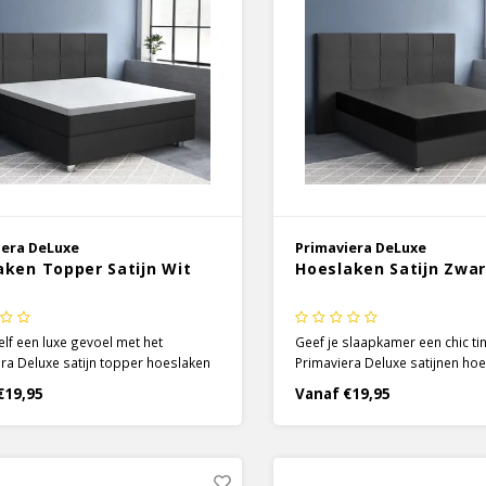
iera DeLuxe
Primaviera DeLuxe
aken Topper Satijn Wit
Hoeslaken Satijn Zwar
elf een luxe gevoel met het
Geef je slaapkamer een chic tin
ra Deluxe satijn topper hoeslaken
Primaviera Deluxe satijnen hoe
eur wit. Door de specifieke satijnen
kleur zwart. Voor de hoeslaken
€19,95
Vanaf €19,95
hniek wordt het 100% katoen
gemaakt van 100% katoen, wa
 zacht en soepel en krijgt het een
satijnen weeftechniek een zach
e glans.
stof is geworden met een luxu