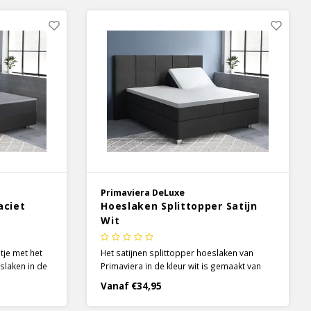
euze glans.
stof is geworden met een luxueuze glans.
Primaviera DeLuxe
aciet
Hoeslaken Splittopper Satijn
Wit
tje met het
Het satijnen splittopper hoeslaken van
slaken in de
Primaviera in de kleur wit is gemaakt van
kens is
heerlijk zacht 100% katoen. De split is 90 cm
Vanaf €34,95
oen, wat
lang, zodat het hoeslaken moeiteloos
een zachte,
meebeweegt met de individuele