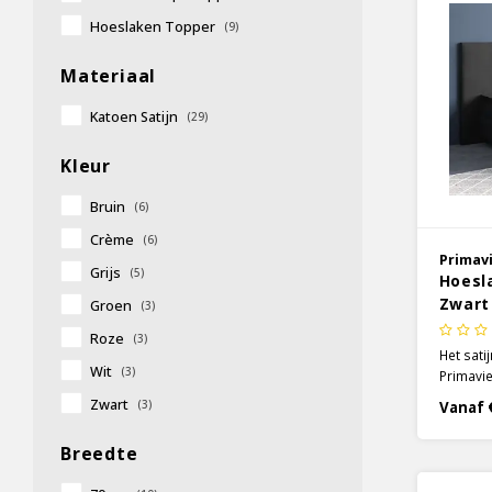
Hoeslaken Topper
(9)
Materiaal
Katoen Satijn
(29)
Kleur
Bruin
(6)
Crème
(6)
Primav
Grijs
(5)
Hoesla
Zwart
Groen
(3)
Roze
(3)
Het sati
Wit
(3)
Primavie
heerlijk
Zwart
(3)
Vanaf 
lang, zo
meebewe
Breedte
matrashe