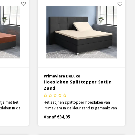
Primaviera DeLuxe
n
Hoeslaken Splittopper Satijn
Zand
tje met het
Het satijnen splittopper hoeslaken van
slaken in de
Primaviera in de kleur zand is gemaakt van
s is gebruik
heerlijk zacht 100% katoen. De split is 90 cm
Vanaf €34,95
t door de
lang, zodat het hoeslaken moeiteloos
te, soepele
meebeweegt met de individuele
euze glans.
matrashelften.