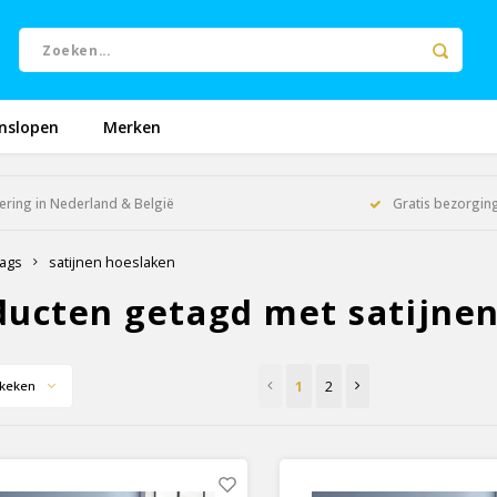
nslopen
Merken
ering in Nederland & België
Gratis bezorging
ags
satijnen hoeslaken
ducten getagd met satijne
1
2
keken