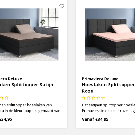
iera DeLuxe
Primaviera DeLuxe
ken Splittopper Satijn
Hoeslaken Splittopper
e
Roze
jnen splittopper hoeslaken van
Het satijnen splittopper hoesl
ra in de kleur taupe is gemaakt van
Primaviera in de kleur roze is
 zacht 100% katoen. De split is 90 cm
heerlijk zacht 100% katoen. De 
€34,95
Vanaf €34,95
dat het hoeslaken moeiteloos
lang, zodat het hoeslaken moe
egt met de individuele
meebeweegt met de individue
lften.
matrashelften.