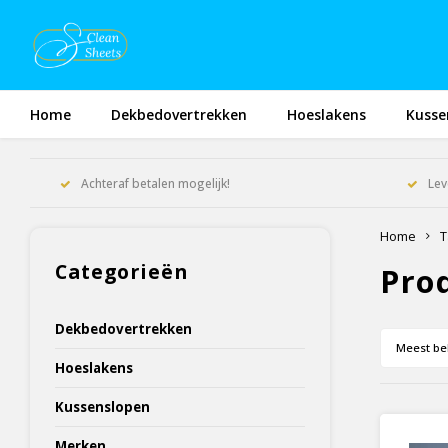
Home
Dekbedovertrekken
Hoeslakens
Kusse
Achteraf betalen mogelijk!
Lev
Home
T
Categorieën
Pro
Dekbedovertrekken
Meest be
Hoeslakens
Kussenslopen
Merken