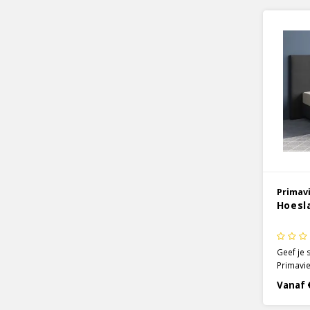
een prac
Primav
Hoesl
Geef je 
Primavie
kleur cr
Vanaf 
gemaakt
satijnen