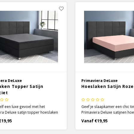
iera DeLuxe
Primaviera DeLuxe
aken Topper Satijn
Hoeslaken Satijn Roze
ciet
elf een luxe gevoel met het
Geef je slaapkamer een chic tin
ra Deluxe satijn topper hoeslaken
Primaviera Deluxe satijnen hoe
eur antraciet. Door de specifieke
kleur roze. Voor de hoeslakens
€19,95
Vanaf €19,95
 weeftechniek wordt het 100%
gemaakt van 100% katoen, wa
eerlijk zacht en soepel en krijgt het
satijnen weeftechniek een zach