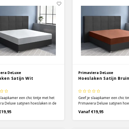
iera DeLuxe
Primaviera DeLuxe
aken Satijn Wit
Hoeslaken Satijn Brui
slaapkamer een chic tintje met het
Geef je slaapkamer een chic tin
ra Deluxe satijnen hoeslaken in de
Primaviera Deluxe satijnen hoe
t. Voor de hoeslakens is gebruik
kleur bruin. Voor de hoeslaken
€19,95
Vanaf €19,95
 van 100% katoen, wat door de
gemaakt van 100% katoen, wa
 weeftechniek een zachte, soepele
satijnen weeftechniek een zach
geworden met een luxueuze glans.
stof is geworden met een luxu