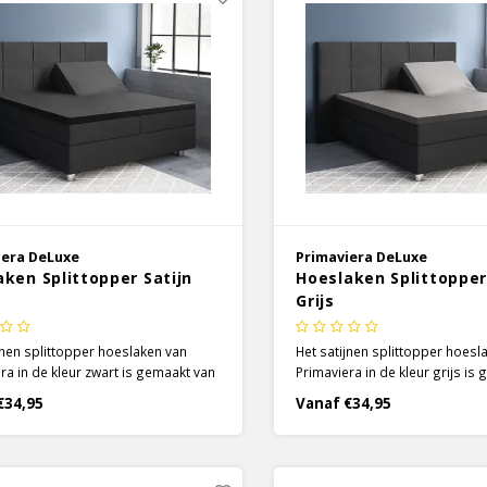
iera DeLuxe
Primaviera DeLuxe
ken Splittopper Satijn
Hoeslaken Splittopper
Grijs
jnen splittopper hoeslaken van
Het satijnen splittopper hoesl
ra in de kleur zwart is gemaakt van
Primaviera in de kleur grijs is
 zacht 100% katoen. De split is 90 cm
heerlijk zacht 100% katoen. De 
€34,95
Vanaf €34,95
dat het hoeslaken moeiteloos
lang, zodat het hoeslaken moe
egt met de individuele
meebeweegt met de individue
lften.
matrashelften.