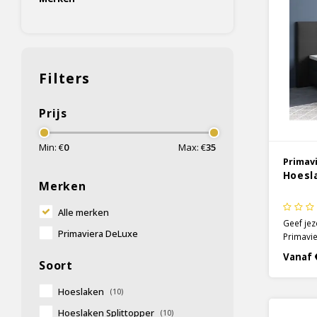
Filters
Prijs
Min: €
0
Max: €
35
Primav
Hoesl
Merken
Alle merken
Geef jez
Primaviera DeLuxe
Primavie
in de kl
Vanaf 
Soort
weeftec
heerlijk
prachtig
Hoeslaken
(10)
Hoeslaken Splittopper
(10)