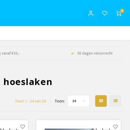
0
 vanaf €50,-
30 dagen retourrecht
n hoeslaken
Toon 1 - 24 van 29
Toon:
24