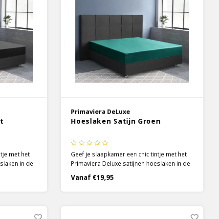
Primaviera DeLuxe
t
Hoeslaken Satijn Groen
tje met het
Geef je slaapkamer een chic tintje met het
slaken in de
Primaviera Deluxe satijnen hoeslaken in de
s is gebruik
kleur groen. Voor de hoeslakens is gebruik
Vanaf €19,95
t door de
gemaakt van 100% katoen, wat door de
te, soepele
satijnen weeftechniek een zachte, soepele
euze glans.
stof is geworden met een luxueuze glans.