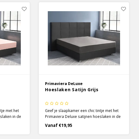
Primaviera DeLuxe
Hoeslaken Satijn Grijs
tje met het
Geef je slaapkamer een chic tintje met het
slaken in de
Primaviera Deluxe satijnen hoeslaken in de
 is gebruik
kleur grijs. Voor de hoeslakens is gebruik
Vanaf €19,95
t door de
gemaakt van 100% katoen, wat door de
te, soepele
satijnen weeftechniek een zachte, soepele