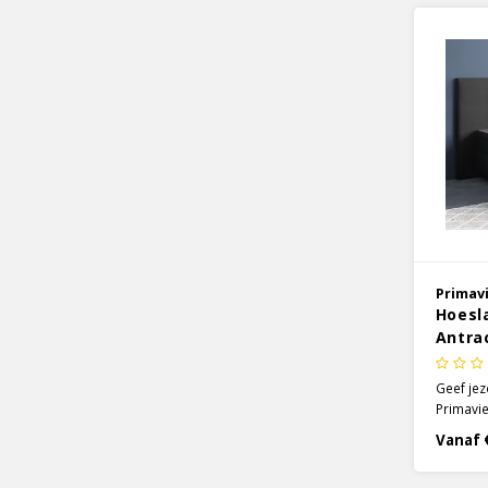
Primav
Hoesl
Antra
Geef jez
Primavie
in de kl
Vanaf 
satijnen
katoen h