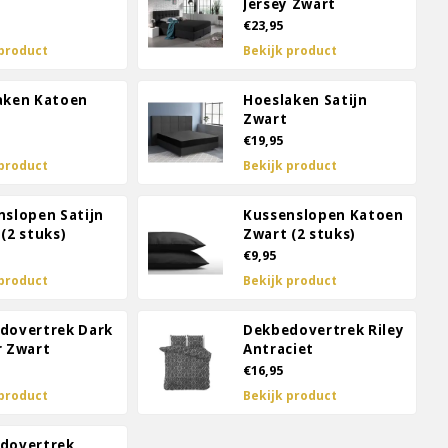
Jersey Zwart
€23,95
 product
Bekijk product
aken Katoen
Hoeslaken Satijn
Zwart
€19,95
 product
Bekijk product
nslopen Satijn
Kussenslopen Katoen
(2 stuks)
Zwart (2 stuks)
€9,95
 product
Bekijk product
dovertrek Dark
Dekbedovertrek Riley
r Zwart
Antraciet
€16,95
 product
Bekijk product
dovertrek