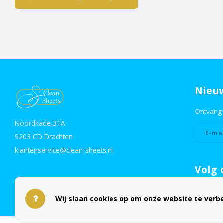
Nieu
Ontvang 
Noordkade 31A
9203 CD Drachten
klantenservice@clean-sheets.nl
Volg 
Wij slaan cookies op om onze website te verbe