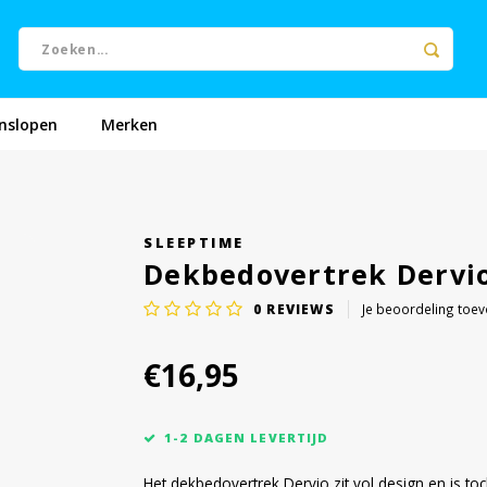
nslopen
Merken
SLEEPTIME
Dekbedovertrek Dervio
0
REVIEWS
Je beoordeling toe
€16,95
1-2 DAGEN LEVERTIJD
Het dekbedovertrek Dervio zit vol design en is to