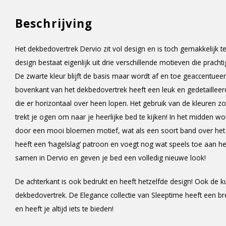
Beschrijving
Het dekbedovertrek Dervio zit vol design en is toch gemakkelijk 
design bestaat eigenlijk uit drie verschillende motieven die prac
De zwarte kleur blijft de basis maar wordt af en toe geaccentueerd
bovenkant van het dekbedovertrek heeft een leuk en gedetailleerd 
die er horizontaal over heen lopen. Het gebruik van de kleuren zo
trekt je ogen om naar je heerlijke bed te kijken! In het midden 
door een mooi bloemen motief, wat als een soort band over het 
heeft een ‘hagelslag’ patroon en voegt nog wat speels toe aan he
samen in Dervio en geven je bed een volledig nieuwe look!
De achterkant is ook bedrukt en heeft hetzelfde design! Ook de k
dekbedovertrek. De Elegance collectie van Sleeptime heeft een br
en heeft je altijd iets te bieden!