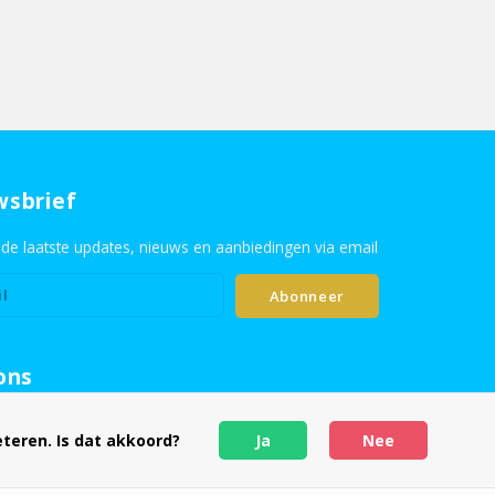
wsbrief
de laatste updates, nieuws en aanbiedingen via email
Abonneer
ons
teren. Is dat akkoord?
Ja
Nee