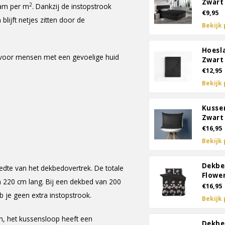
Zwart
2
ram per m
. Dankzij de instopstrook
€9,95
lijft netjes zitten door de
Bekijk
Hoesl
kt voor mensen met een gevoelige huid
Zwart
€12,95
Bekijk
Kusse
Zwart 
€16,95
Bekijk
Dekbe
edte van het dekbedovertrek. De totale
Flowe
 220 cm lang. Bij een dekbed van 200
€16,95
 je geen extra instopstrook.
Bekijk
n, het kussensloop heeft een
Dekbe