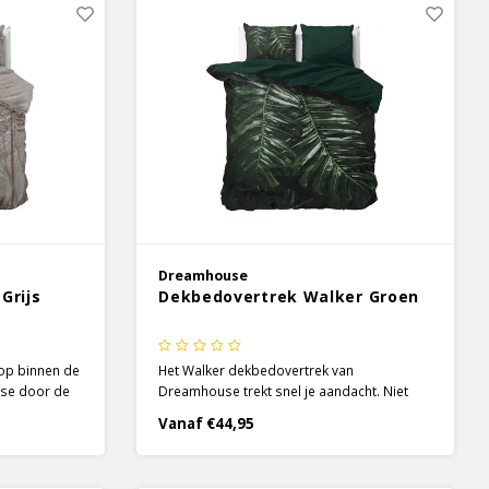
Dreamhouse
Grijs
Dekbedovertrek Walker Groen
 op binnen de
Het Walker dekbedovertrek van
use door de
Dreamhouse trekt snel je aandacht. Niet
de soorten
alleen vanwege de prachtige donkere
Vanaf €44,95
at vol prints
groene kleuren die er gebruikt, of zelfs
dre heeft dit
door de indrukwekkende bladeren van die
erop afgebeeld zijn.