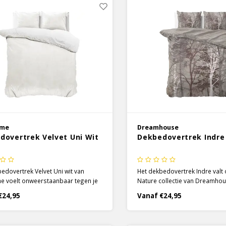
ime
Dreamhouse
dovertrek Velvet Uni Wit
Dekbedovertrek Indre 
edovertrek Velvet Uni wit van
Het dekbedovertrek Indre valt
e voelt onweerstaanbaar tegen je
Nature collectie van Dreamho
 luxe textuur van dit
gedetailleerde en verschillen
€24,95
Vanaf €24,95
vertrek brengt een comfort met
bomen. De Nature collectie sta
 die je nooit meer wil missen.
met bloemen en bladeren, en In
een beetje anders gedaan.