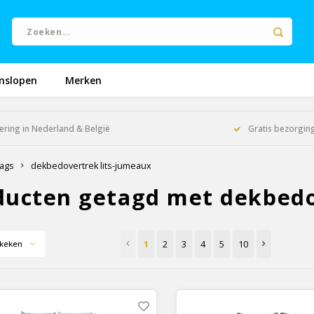
nslopen
Merken
ering in Nederland & België
Gratis bezorging
ags
dekbedovertrek lits-jumeaux
ducten getagd met dekbedo
1
2
3
4
5
10
keken