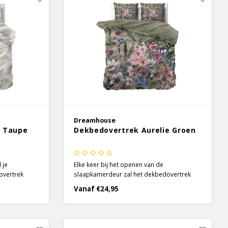
Dreamhouse
a Taupe
Dekbedovertrek Aurelie Groen
 je
Elke keer bij het openen van de
overtrek
slaapkamerdeur zal het dekbedovertrek
nneer je je
Aurelie van Dreamhouse je aandacht
Vanaf €24,95
rachtige
trekken. De prachtige kleurencombinaties
 van lichte
vullen elkaar mooi aan en laten je ogen
trek een
dwalen over het geheel.