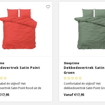
ime
Sleeptime
dovertrek Satin Point
Dekbedovertrek Satin
Groen
bel én stijlvol? Het
Comfortabel én stijlvol? Het
ertrek Satin Point Rood uit de
dekbedovertrek Satin Point Gr
llectie van Sleeptime is een must-
Hotel collectie van Sleeptime i
€17,95
Vanaf €17,95
r je beddengoed collectie! Van
have voor je beddengoed colle
eg lijkt het dekbedovertrek effen,
verder weg lijkt het dekbedover