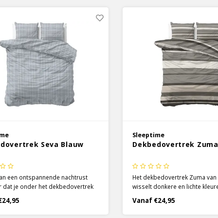
 je goed kijkt zie je een prachtig
maar als je goed kijkt zie je ee
d effect.
embossed effect.
ime
Sleeptime
dovertrek Seva Blauw
Dekbedovertrek Zuma
van een ontspannende nachtrust
Het dekbedovertrek Zuma van
r dat je onder het dekbedovertrek
wisselt donkere en lichte kleur
 Sleeptime kruipt! De blauwe kleur
een rustige uitstraling! De hor
€24,95
Vanaf €24,95
t dekbedovertrek een uitstraling
strepen gaan door een scala 
 en knus is, en het flanel voegt
verschillende tinten heen en 