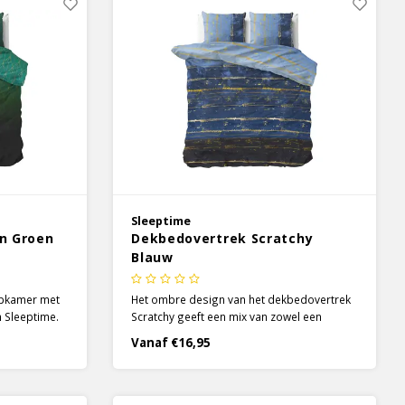
Sleeptime
n Groen
Dekbedovertrek Scratchy
Blauw
aapkamer met
Het ombre design van het dekbedovertrek
 Sleeptime.
Scratchy geeft een mix van zowel een
 ombre
donkere kleur als een lichte kleur in je
Vanaf €16,95
 donkerder
slaapkamer. Zo hoef je niet te kiezen en kun
 boven toe
je beide aspecten toevoegen aan je bed.