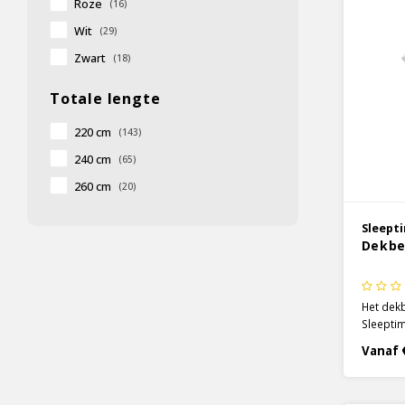
Roze
(16)
Wit
(29)
Zwart
(18)
Totale lengte
220 cm
(143)
240 cm
(65)
260 cm
(20)
Sleept
Dekbe
Het dekb
Sleeptim
huid. De
Vanaf 
dekbedo
zich mee