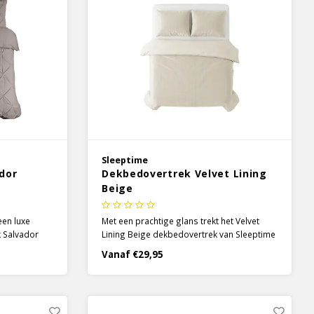
Sleeptime
dor
Dekbedovertrek Velvet Lining
Beige
een luxe
Met een prachtige glans trekt het Velvet
k Salvador
Lining Beige dekbedovertrek van Sleeptime
je aandacht. Een rustige kleur met een effen
Vanaf €29,95
ffen kleur,
ontwerp brengt een moderne en tijdloze
stiksels geeft
uitstraling naar je slaapkamer.
 je bed niet