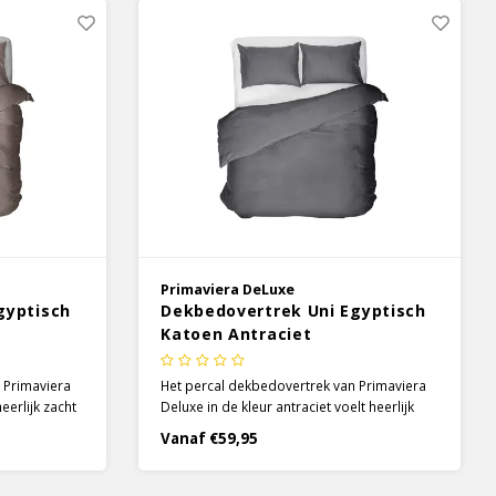
Primaviera DeLuxe
gyptisch
Dekbedovertrek Uni Egyptisch
Katoen Antraciet
 Primaviera
Het percal dekbedovertrek van Primaviera
eerlijk zacht
Deluxe in de kleur antraciet voelt heerlijk
mfort. Het
zacht aan en zorgt voor optimaal comfort.
Vanaf €59,95
ek is
Het prachtige percal katoen
katoen met
dekbedovertrek is gemaakt van 100%
.
Egyptisch katoen met een draaddichtheid