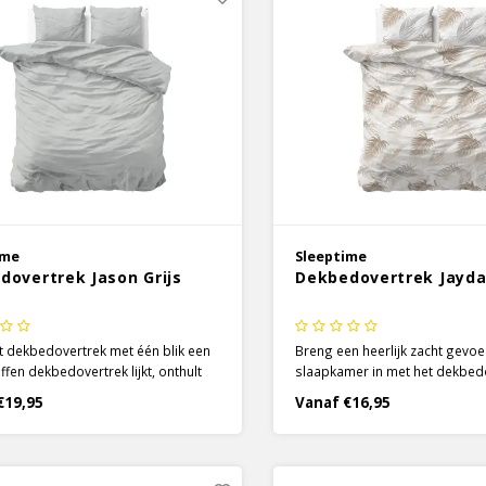
ime
Sleeptime
dovertrek Jason Grijs
Dekbedovertrek Jayd
 dekbedovertrek met één blik een
Breng een heerlijk zacht gevoel
ffen dekbedovertrek lijkt, onthult
slaapkamer in met het dekbed
dichtbij bekijken dat er een leuk en
Jayda Taupe van Sleeptime! Wa
€19,95
Vanaf €16,95
peels geometrisch design op zit.
bed ziet zullen als eerste de p
Jason dekbedovertrek krijg je een
veren opvallen. Een combinatie
n speels dekbedovertrek in één!
kleuren geven het dekbedover
moderne uitstraling.