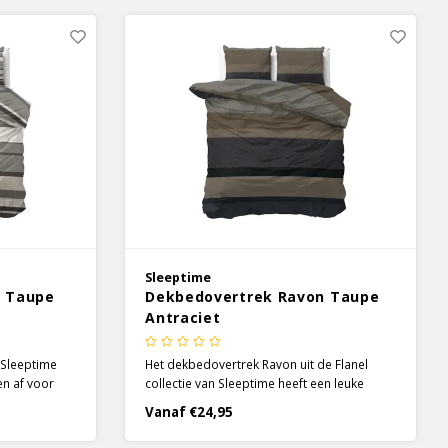
n prachtig
ontspannen nachtrust.
Sleeptime
 Taupe
Dekbedovertrek Ravon Taupe
Antraciet
 Sleeptime
Het dekbedovertrek Ravon uit de Flanel
en af voor
collectie van Sleeptime heeft een leuke
izontale
rustieke uitstraling. Met redelijk donkere
Vanaf €24,95
aan
tinten van zowel taupe als antraciet geeft
vormen samen
het een huiselijk gevoel en straalt het rust