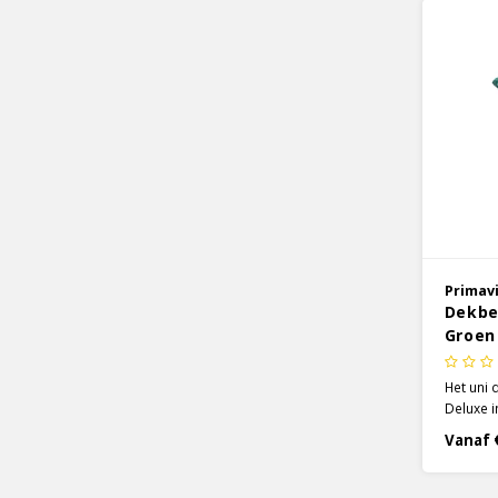
Primav
Dekbe
Groen
Het uni 
Deluxe i
heerlijk
Vanaf 
comfort.
dekbedov
waardoor