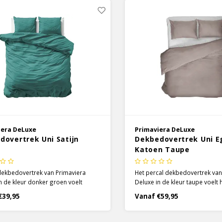
iera DeLuxe
Primaviera DeLuxe
dovertrek Uni Satijn
Dekbedovertrek Uni E
Katoen Taupe
dekbedovertrek van Primaviera
Het percal dekbedovertrek van
n de kleur donker groen voelt
Deluxe in de kleur taupe voelt h
 zacht aan en zorgt voor optimaal
aan en zorgt voor optimaal co
€39,95
Vanaf €59,95
 Het prachtige satijnen
prachtige percal dekbedovertr
ertrek heeft een lichte glans
gemaakt van 100% Egyptisch 
 het een mooie uitstraling heeft.
een draaddichtheid van 200TC