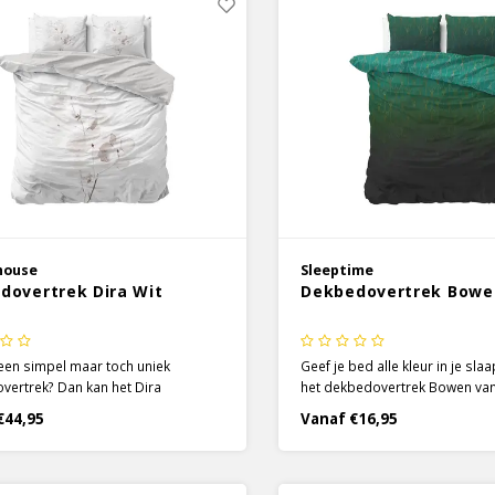
house
Sleeptime
dovertrek Dira Wit
Dekbedovertrek Bowe
een simpel maar toch uniek
Geef je bed alle kleur in je sl
ertrek? Dan kan het Dira
het dekbedovertrek Bowen van
vertrek van Dreamhouse een
Het dekbedovertrek heeft een
€44,95
Vanaf €16,95
 optie zijn! Dit dekbedovertrek
design, wat aan de onderkant
ust en ruimte uit en geeft je toch
begint en langzamerhand naar
 tintje aan kleur in de prachtig
lichter wordt.
lde bloemen.