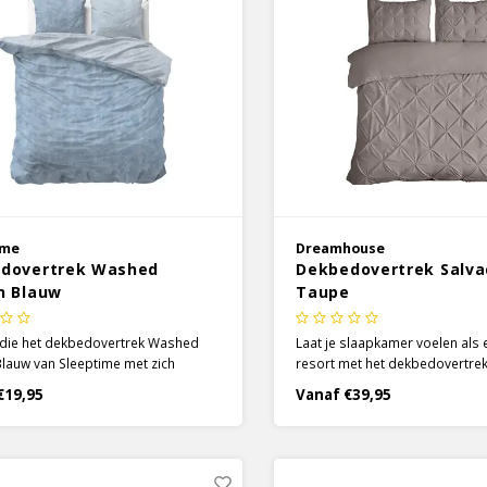
ime
Dreamhouse
dovertrek Washed
Dekbedovertrek Salva
n Blauw
Taupe
 die het dekbedovertrek Washed
Laat je slaapkamer voelen als 
lauw van Sleeptime met zich
resort met het dekbedovertre
t is een must-have voor in je
Taupe van Dreamhouse. Het
€19,95
Vanaf €39,95
er! De subtiele kleuren passen
dekbedovertrek zelf heeft een e
in elke kamer en hebben een heerlijk
maar het detail van de pintuck 
itstraling die je graag bij je bed
het een elegante uitstraling die
kan missen.