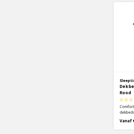
Sleept
Dekbe
Rood
Comforta
dekbedov
Hotel co
Vanaf 
have voo
verder w