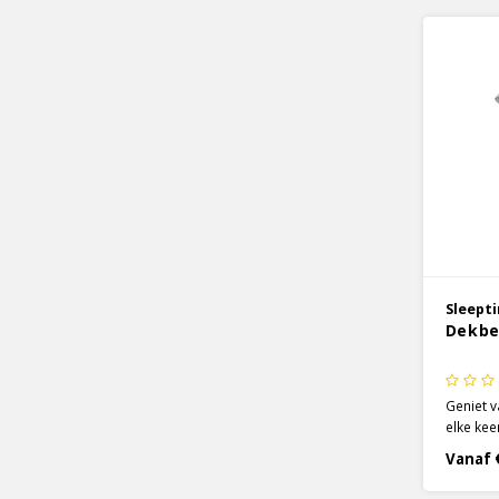
maar als
embosse
Sleept
Dekbe
Geniet 
elke kee
Seva van
Vanaf 
geeft he
die warm