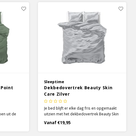
van 200TC.
Sleeptime
 Point
Dekbedovertrek Beauty Skin
Care Zilver
Je bed blijft er elke dag fris en opgemaakt
oen uit de
uitzien met het dekbedovertrek Beauty Skin
s een must-
Care Zilver van Sleeptime! Dit prachtige
Vanaf €19,95
ctie! Van
dekbedovertrek is niet alleen mooi om te
trek effen,
zien, maar biedt je comfort en een