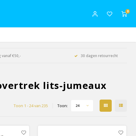
0
 vanaf €50,-
30 dagen retourrecht
vertrek lits-jumeaux
Toon 1 - 24 van 235
Toon:
24