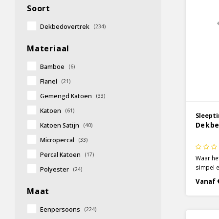
Soort
Dekbedovertrek
(234)
Materiaal
Bamboe
(6)
Flanel
(21)
Gemengd Katoen
(33)
Katoen
(61)
Sleept
Dekbe
Katoen Satijn
(40)
Micropercal
(33)
Percal Katoen
(17)
Waar het
simpel e
Polyester
(24)
het van 
Vanaf 
vooral s
Maat
Met het 
rustig é
Eenpersoons
(224)