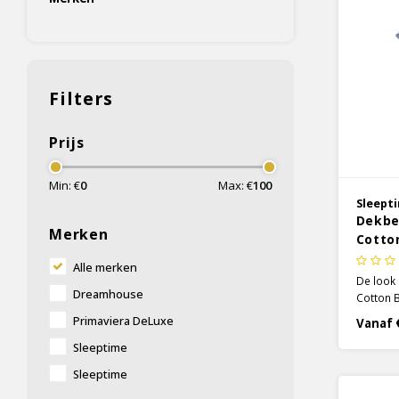
Filters
Prijs
Min: €
0
Max: €
100
Sleept
Dekbe
Merken
Cotto
Alle merken
De look
Dreamhouse
Cotton B
meebreng
Primaviera DeLuxe
Vanaf 
slaapkam
Sleeptime
perfect 
rustige u
Sleeptime
ervaart.