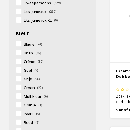
Tweepersoons
(229)
Lits-jumeaux
(230)
Lits-jumeaux XL
(8)
Kleur
Blauw
(24)
Bruin
(45)
Crème
(30)
Geel
(5)
Dream
Dekbe
Grijs
(56)
Groen
(27)
Zoek je 
Multikleur
(6)
dekbedov
Oranje
(1)
dekbedo
Vanaf 
perfecte
Paars
(3)
straalt r
Rood
(5)
een klein
afgebee