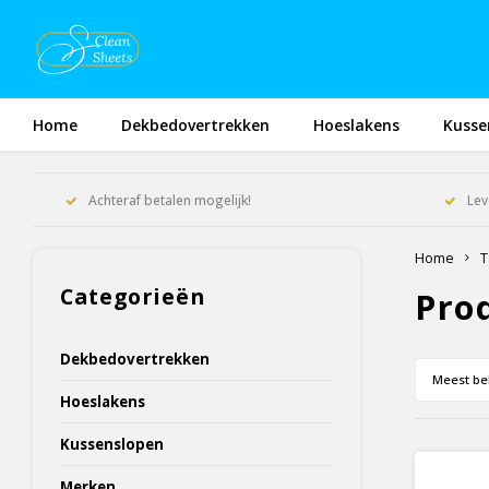
Home
Dekbedovertrekken
Hoeslakens
Kusse
Achteraf betalen mogelijk!
Lev
Home
T
Categorieën
Pro
Dekbedovertrekken
Meest be
Hoeslakens
Kussenslopen
Merken