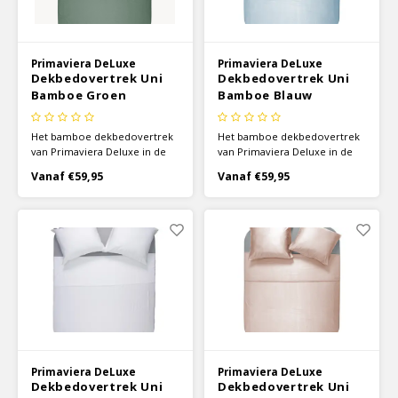
Primaviera DeLuxe
Primaviera DeLuxe
Dekbedovertrek Uni
Dekbedovertrek Uni
Bamboe Groen
Bamboe Blauw
Het bamboe dekbedovertrek
Het bamboe dekbedovertrek
van Primaviera Deluxe in de
van Primaviera Deluxe in de
kleur groen voelt superzacht
kleur blauw voelt superzacht
Vanaf €59,95
Vanaf €59,95
aan en zorgt voor optimaal
aan en zorgt voor optimaal
comfort. Het prachtige
comfort. Het prachtige
dekbedovertrek is gemaakt
dekbedovertrek is gemaakt
van 100% Bamboe Viscose
van 100% Bamboe Viscose
met een draaddichtheid van
met een draaddichtheid van
225TC.
225TC.
Primaviera DeLuxe
Primaviera DeLuxe
Dekbedovertrek Uni
Dekbedovertrek Uni