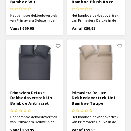
Bamboe Wit
Bamboe Blush Roze
Het bamboe dekbedovertrek
Het bamboe dekbedovertrek
van Primaviera Deluxe in de
van Primaviera Deluxe in de
kleur wit voelt superzacht aan
kleur roze voelt superzacht
Vanaf €59,95
Vanaf €59,95
en zorgt voor optimaal
aan en zorgt voor optimaal
comfort. Het prachtige
comfort. Het prachtige
dekbedovertrek is gemaakt
dekbedovertrek is gemaakt
van 100% Bamboe Viscose
van 100% Bamboe Viscose
met een draaddichtheid van
met een draaddichtheid van
225TC.
225TC.
Primaviera DeLuxe
Primaviera DeLuxe
Dekbedovertrek Uni
Dekbedovertrek Uni
Bamboe Antraciet
Bamboe Taupe
Het bamboe dekbedovertrek
Het bamboe dekbedovertrek
van Primaviera Deluxe in de
van Primaviera Deluxe in de
kleur antraciet voelt
kleur taupe voelt superzacht
Vanaf €59,95
Vanaf €59,95