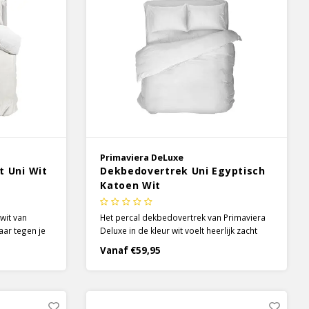
Primaviera DeLuxe
t Uni Wit
Dekbedovertrek Uni Egyptisch
Katoen Wit
wit van
Het percal dekbedovertrek van Primaviera
ar tegen je
Deluxe in de kleur wit voelt heerlijk zacht
aan en zorgt voor optimaal comfort. Het
Vanaf €59,95
mfort met
prachtige percal dekbedovertrek is
 missen.
gemaakt van 100% Egyptisch katoen met
een draaddichtheid van 200TC.