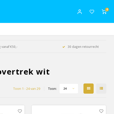
0
 vanaf €50,-
30 dagen retourrecht
vertrek wit
Toon 1 - 24 van 29
Toon:
24