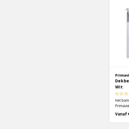
effect.
Primav
Dekbe
Wit
Het bam
Primavie
superzac
Vanaf 
comfort.
gemaakt
een dra