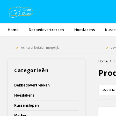
Home
Dekbedovertrekken
Hoeslakens
Kusse
Achteraf betalen mogelijk!
Lev
Home
T
Categorieën
Pro
Dekbedovertrekken
Meest be
Hoeslakens
Kussenslopen
Merken