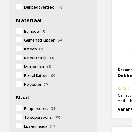
Dekbedovertrek
(29)
Materiaal
Bamboe
(1)
Gemengd Katoen
(4)
Katoen
(7)
Katoen Satijn
(4)
Micropercal
(8)
Dream
Dekbe
Percal Katoen
(3)
Polyester
(2)
Geniet v
Maat
dekbedo
Een mooi
Eenpersoons
(29)
Vanaf 
dekbedov
Tweepersoons
(29)
Het desi
je inter
Lits-jumeaux
(29)