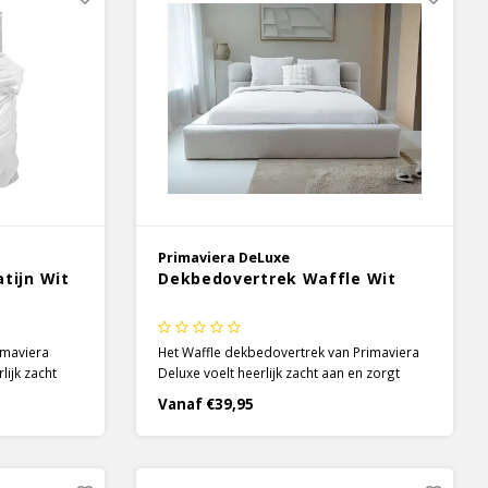
Primaviera DeLuxe
tijn Wit
Dekbedovertrek Waffle Wit
imaviera
Het Waffle dekbedovertrek van Primaviera
lijk zacht
Deluxe voelt heerlijk zacht aan en zorgt
mfort. Het
voor optimaal comfort. Het prachtige
Vanaf €39,95
trek heeft
percal katoen dekbedovertrek heeft een
 een mooie
effen witte kleur met wafel structuur aan de
bovenzijde.