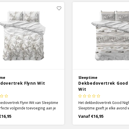
ime
Sleeptime
dovertrek Flynn Wit
Dekbedovertrek Good
Wit
edovertrek Flynn Wit van Sleeptime
Het dekbedovertrek Good Nigh
rfecte volgende toevoeging aan je
Sleeptime geeft je elke avond
er. Je kijkt met elke keer de
warm gevoel. Kruip onder een 
€16,95
Vanaf €16,95
er binnenlopen met een frisse blik
dekbedovertrek met een fris 
bed, waar het Flynn dekbedovertrek
design. Een mix van lichte kle