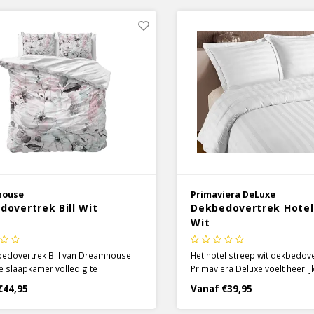
anning en comfort biedt.
je en zorgen gemakkelijk voor
look in je slaapkamer.
house
Primaviera DeLuxe
dovertrek Bill Wit
Dekbedovertrek Hotel
Wit
bedovertrek Bill van Dreamhouse
Het hotel streep wit dekbedov
e slaapkamer volledig te
Primaviera Deluxe voelt heerlij
meren. Een rustige uitstraling en
en zorgt voor optimaal comfor
€44,95
Vanaf €39,95
prachtige details van bloemen en
prachtige satijnen dekbedover
 lichte kleuren zoals roze en grijs.
een luxe verticaal streepdesig