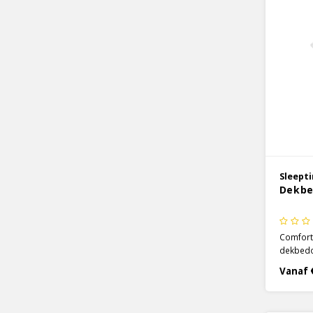
Sleept
Dekbe
Comforta
dekbedov
collecti
Vanaf 
voor je 
weg lijk
je goed 