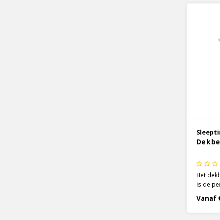
Sleept
Dekbe
Het dekb
is de pe
slaapkam
Vanaf 
slaapkam
naar je 