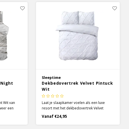
missen.
Sleeptime
 Night
Dekbedovertrek Velvet Pintuck
Wit
t Wit van
Laat je slaapkamer voelen als een luxe
 weer een
resort met het dekbedovertrek Velvet
zacht
Pintuck Wit van Sleeptime. Het
Vanaf €24,95
en mooi
dekbedovertrek zelf heeft een effen kleur,
uren omhullen
maar het detail van de pintuck stiksels geeft