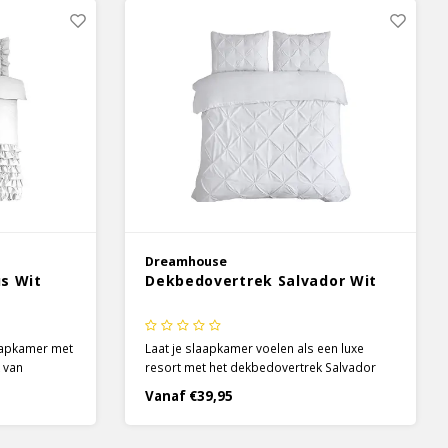
Dreamhouse
s Wit
Dekbedovertrek Salvador Wit
laapkamer met
Laat je slaapkamer voelen als een luxe
 van
resort met het dekbedovertrek Salvador
n het
Wit van Dreamhouse. Het dekbedovertrek
Vanaf €39,95
an de
zelf heeft een effen kleur, maar het detail
s die een
van de pintuck stiksels geeft het een
voegen.
elegante uitstraling die je bed niet kan