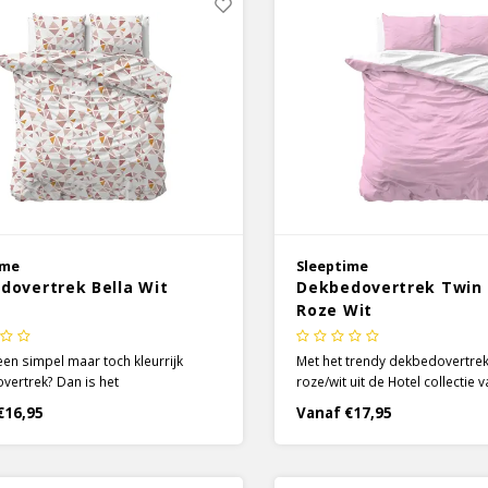
ime
Sleeptime
dovertrek Bella Wit
Dekbedovertrek Twin
Roze Wit
 een simpel maar toch kleurrijk
Met het trendy dekbedovertrek
ertrek? Dan is het
roze/wit uit de Hotel collectie 
ertrek Bella een goede optie! Dit
kun je alle kanten op! Een Twin
€16,95
Vanaf €17,95
ertrek heeft een witte basis, wat
dekbedovertrek is een overtre
 aan de ontspanning van je
kleuren combineert, de voorka
er, en kan toch een leuke boost
andere kleur dan de achterkant
t het design.