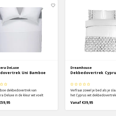
iera DeLuxe
Dreamhouse
dovertrek Uni Bamboe
Dekbedovertrek Cypru
boe dekbedovertrek van
Verfraai zowel je bed als je s
ra Deluxe in de kleur wit voelt
het Cyprus wit dekbedovertrek
ht aan en zorgt voor optimaal
Dreamhouse. De onderkant va
€59,95
Vanaf €39,95
 Het prachtige dekbedovertrek is
dekbedovertrek, en een deel v
 van 100% Bamboe Viscose met
kussenslopen, zitten vol ruche
addichtheid van 225TC.
elegante en speelse sfeer toe