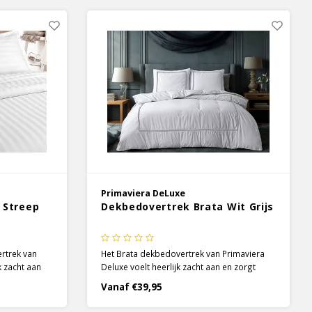
 een nieuwe
het een elegante uitstraling die je bed niet
kan missen.
Primaviera DeLuxe
 Streep
Dekbedovertrek Brata Wit Grijs
ertrek van
Het Brata dekbedovertrek van Primaviera
k zacht aan
Deluxe voelt heerlijk zacht aan en zorgt
t. Het
voor optimaal comfort. Het prachtige
Vanaf €39,95
trek heeft
percal katoen dekbedovertrek heeft een
n met glans
effen witte kleur met subtiele grijze lijnen.