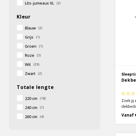
Lits-jumeaux XL
(2)
Kleur
Blauw
(2)
Grijs
(1)
Groen
(1)
Roze
(3)
Wit
(29)
Zwart
(2)
Sleept
Dekbe
Totale lengte
220 cm
(18)
Zoek jij
dekbedov
240 cm
(7)
dekbedov
Vanaf 
260 cm
(4)
dekbedov
toevoegt
slaapkam
geven me