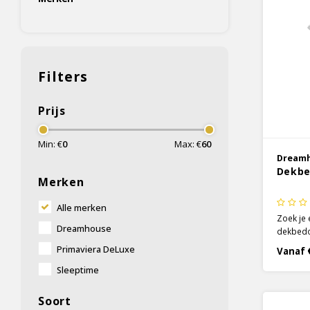
Filters
Prijs
Min: €
0
Max: €
60
Dream
Dekbe
Merken
Alle merken
Zoek je 
Dreamhouse
dekbedov
dekbedo
Primaviera DeLuxe
Vanaf 
perfecte
Sleeptime
straalt r
een klein
afgebee
Soort