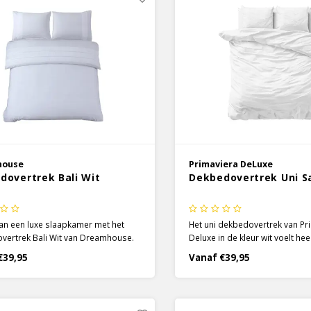
house
Primaviera DeLuxe
dovertrek Bali Wit
Dekbedovertrek Uni Sa
an een luxe slaapkamer met het
Het uni dekbedovertrek van Pr
vertrek Bali Wit van Dreamhouse.
Deluxe in de kleur wit voelt heer
e effen kleur zorgt ervoor dat het
aan en zorgt voor optimaal co
€39,95
Vanaf €39,95
ertrek rust en klasse uitstraalt.
prachtige satijnen dekbedover
gn is subtiel en zal moeiteloos bij
een lichte glans waardoor het
ieur en decor passen.
uitstraling heeft.