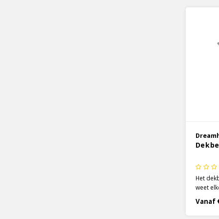
je ontsp
Dream
Dekbe
Het dek
weet elk
transfor
Vanaf 
toch de 
heerlijke