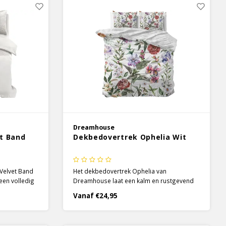
Dreamhouse
t Band
Dekbedovertrek Ophelia Wit
Velvet Band
Het dekbedovertrek Ophelia van
 een volledig
Dreamhouse laat een kalm en rustgevend
fen kleur van
gevoel in je slaapkamer achter. Alle
Vanaf €24,95
 aan de
prachtige bloemen en bladeren brengen de
n je
natuur dichtbij en geven je elke ochtend een
goed gevoel.