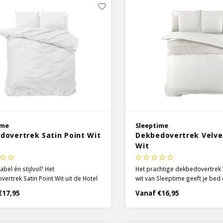
ime
Sleeptime
dovertrek Satin Point Wit
Dekbedovertrek Velve
Wit
bel én stijlvol? Het
Het prachtige dekbedovertrek 
ertrek Satin Point Wit uit de Hotel
wit van Sleeptime geeft je bed
e van Sleeptime is een must-have
nieuw en luxueus gevoel. De ef
€17,95
Vanaf €16,95
beddengoed collectie! Van verder
het dekbedovertrek voegt toe
t het dekbedovertrek effen, maar als
warme en rustige uitstraling va
kijkt zie je een prachtig embossed
slaapkamer.