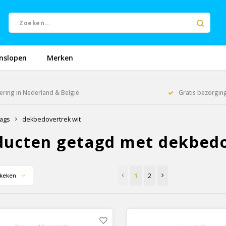
nslopen
Merken
ering in Nederland & België
Gratis bezorging
ags
dekbedovertrek wit
ducten getagd met dekbedo
1
2
keken