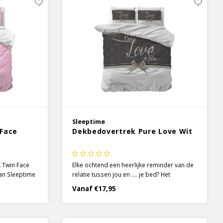
Sleeptime
 Face
Dekbedovertrek Pure Love Wit
 Twin Face
Elke ochtend een heerlijke reminder van de
van Sleeptime
relatie tussen jou en …. je bed? Het
 Face
dekbedovertrek Pure Love van Sleeptime
Vanaf €17,95
k die twee
omhelst je met warmte en comfort! De
nt is dus een
zachte kleuren geven het dekbedovertrek
.
verschillende lagen door verschillende
tinten te gebruiken.