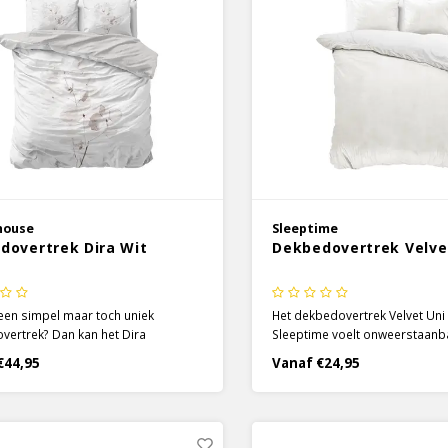
house
Sleeptime
dovertrek Dira Wit
Dekbedovertrek Velve
een simpel maar toch uniek
Het dekbedovertrek Velvet Uni 
ertrek? Dan kan het Dira
Sleeptime voelt onweerstaanba
vertrek van Dreamhouse een
huid. De luxe textuur van dit
€44,95
Vanaf €24,95
 optie zijn! Dit dekbedovertrek
dekbedovertrek brengt een co
ust en ruimte uit en geeft je toch
zich mee die je nooit meer wil
 tintje aan kleur in de prachtig
lde bloemen.