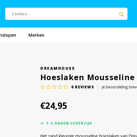
nslopen
Merken
DREAMHOUSE
Hoeslaken Mousseline
0
REVIEWS
Je beoordeling toe
€24,95
1-2 DAGEN LEVERTIJD
Het zand kleurige mousseline hoeslaken van Dre