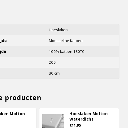
s
Hoeslaken
ijde
Mousseline Katoen
jde
100% katoen 180TC
200
30 cm
e producten
aken Molton
Hoeslaken Molton
Waterdicht
€11,95