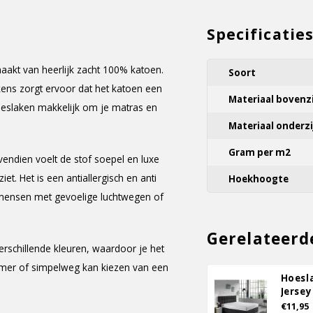
Specificatie
akt van heerlijk zacht 100% katoen.
Soort
kens zorgt ervoor dat het katoen een
Materiaal bovenz
hoeslaken makkelijk om je matras en
Materiaal onderzi
Gram per m2
endien voelt de stof soepel en luxe
iet. Het is een antiallergisch en anti
Hoekhoogte
r mensen met gevoelige luchtwegen of
Gerelateerd
rschillende kleuren, waardoor je het
mer of simpelweg kan kiezen van een
Hoesl
Jersey
€11,95