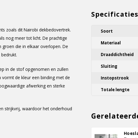
Specificatie
ts zoals dit Nairobi dekbedovertrek.
Soort
ls nog meer tot licht. De prachtige
Materiaal
groen die in elkaar overlopen. De
 bedrukt.
Draaddichtheid
Sluiting
 diep in de stof opgenomen en zullen
n vormt de kleur een binding met de
Instopstrook
 hoogwaardige afwerking en sterke
Totale lengte
en strijkvrij, waardoor het onderhoud
Gerelateerd
Hoesl