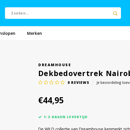
nslopen
Merken
DREAMHOUSE
Dekbedovertrek Nairo
0
REVIEWS
Je beoordeling toe
€44,95
1-2 DAGEN LEVERTIJD
De WILD collectie van Dreamhouse kenmerkt zich d