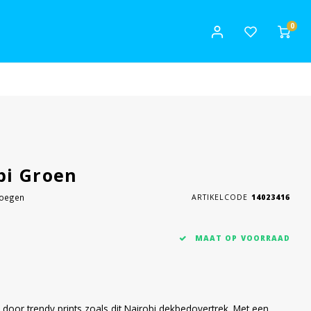
0
bi Groen
voegen
ARTIKELCODE
14023416
MAAT OP VOORRAAD
oor trendy prints zoals dit Nairobi dekbedovertrek. Met een