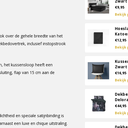
Zwart
€9,95
Bekijk
Hoesl
Katoe
ook over de gehele breedte van het
€12,95
kbedovertrek, inclusief instopstrook
Bekijk
Kusse
n, het kussensloop heeft een
Zwart 
luiting, flap van 15 cm aan de
€16,95
Bekijk
Dekbe
Delor
€44,95
Bekijk
htheid en speciale satijnbinding is
arnaast een luxe en chique uitstraling.
Dekbe