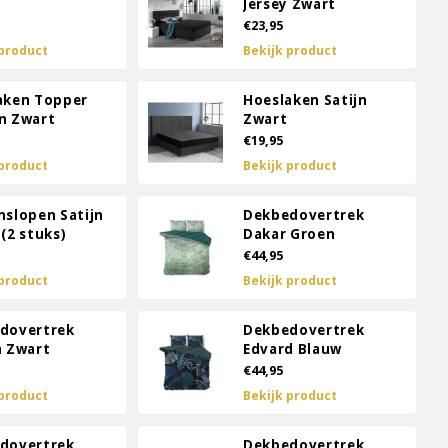
Jersey Zwart
€23,95
 product
Bekijk product
aken Topper
Hoeslaken Satijn
n Zwart
Zwart
€19,95
 product
Bekijk product
nslopen Satijn
Dekbedovertrek
(2 stuks)
Dakar Groen
€44,95
 product
Bekijk product
dovertrek
Dekbedovertrek
a Zwart
Edvard Blauw
€44,95
 product
Bekijk product
dovertrek
Dekbedovertrek