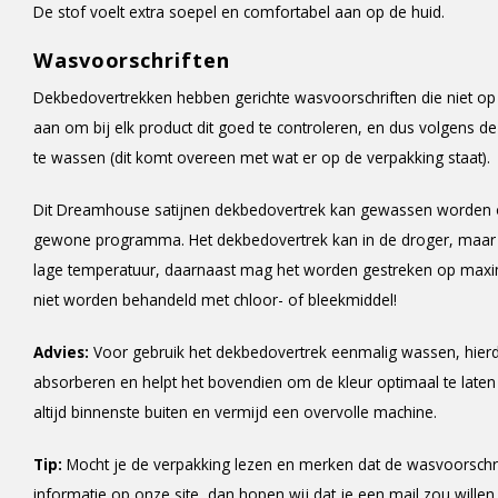
De stof voelt extra soepel en comfortabel aan op de huid.
Wasvoorschriften
Dekbedovertrekken hebben gerichte wasvoorschriften die niet op 
aan om bij elk product dit goed te controleren, en dus volgens d
te wassen (dit komt overeen met wat er op de verpakking staat).
Dit Dreamhouse satijnen dekbedovertrek kan gewassen worden o
gewone programma. Het dekbedovertrek kan in de droger, maar le
lage temperatuur, daarnaast mag het worden gestreken op maxi
niet worden behandeld met chloor- of bleekmiddel!
Advies:
Voor gebruik het dekbedovertrek eenmalig wassen, hier
absorberen en helpt het bovendien om de kleur optimaal te late
altijd binnenste buiten en vermijd een overvolle machine.
Tip:
Mocht je de verpakking lezen en merken dat de wasvoorschr
informatie op onze site, dan hopen wij dat je een mail zou willen