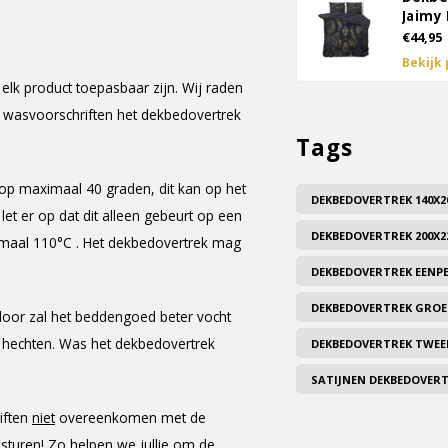
Jaimy
€44,95
Bekijk
elk product toepasbaar zijn. Wij raden
e wasvoorschriften het dekbedovertrek
Tags
p maximaal 40 graden, dit kan op het
DEKBEDOVERTREK 140X2
t er op dat dit alleen gebeurt op een
DEKBEDOVERTREK 200X2
maal 110°C . Het dekbedovertrek mag
DEKBEDOVERTREK EENP
DEKBEDOVERTREK GRO
door zal het beddengoed beter vocht
n hechten. Was het dekbedovertrek
DEKBEDOVERTREK TWE
SATIJNEN DEKBEDOVER
iften
niet
overeenkomen met de
 sturen! Zo helpen we jullie om de