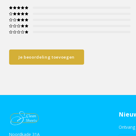
Je beoordeling toevoegen
Nieu
Ontvang 
Noordkade 31A