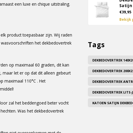
Dekbe
arnaast een luxe en chique uitstraling.
Satijn
€39,95
Bekijk
elk product toepasbaar zijn. Wij raden
e wasvoorschriften het dekbedovertrek
Tags
DEKBEDOVERTREK 140X2
rden op maximaal 60 graden, dit kan
DEKBEDOVERTREK 200X2
aar let er op dat dit alleen gebeurt
op maximaal 110°C . Het
DEKBEDOVERTREK ANTR
middel!
DEKBEDOVERTREK LITS
door zal het beddengoed beter vocht
KATOEN SATIJN DEKBE
n hechten. Was het dekbedovertrek
iften
niet
overeenkomen met de