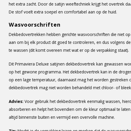
het extra zacht. Door de satijn weeftechniek krijgt het overtrek da
De stof voelt extra soepel en comfortabel aan op de huid.
Wasvoorschriften
Dekbedovertrekken hebben gerichte wasvoorschriften die niet op 
aan om bij elk product dit goed te controleren, en dus volgens d
te wassen (dit komt overeen met wat er op de verpakking staat).
Dit Primaviera Deluxe satijnen dekbedovertrek kan gewassen wo
op het gewone programma. Het dekbedovertrek kan in de droger, m
op een lage temperatuur, daarnaast mag het worden gestreken 
dekbedovertrek mag niet worden behandeld met chloor- of bleek
Advies:
Voor gebruik het dekbedovertrek eenmalig wassen, hier
absorberen en helpt het bovendien om de kleur optimaal te late
altijd binnenste buiten en vermijd een overvolle machine.
Tip:
Mocht je de verpakking lezen en merken dat de wasvoorschr