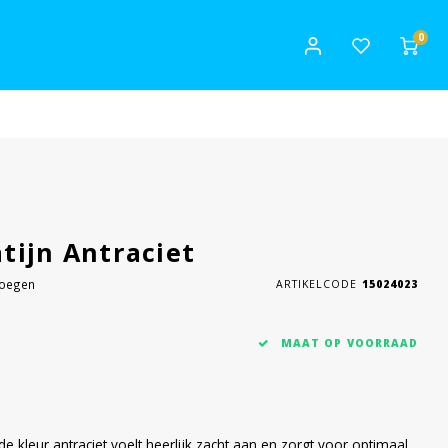
0
tijn Antraciet
voegen
ARTIKELCODE
15024023
MAAT OP VOORRAAD
e kleur antraciet voelt heerlijk zacht aan en zorgt voor optimaal