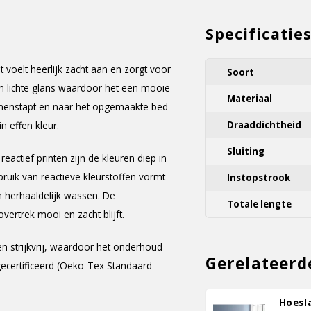
Specificatie
 voelt heerlijk zacht aan en zorgt voor
Soort
en lichte glans waardoor het een mooie
Materiaal
binnenstapt en naar het opgemaakte bed
n effen kleur.
Draaddichtheid
Sluiting
actief printen zijn de kleuren diep in
uik van reactieve kleurstoffen vormt
Instopstrook
n herhaaldelijk wassen. De
Totale lengte
ertrek mooi en zacht blijft.
en strijkvrij, waardoor het onderhoud
Gerelateerd
gecertificeerd (Oeko-Tex Standaard
Hoesl