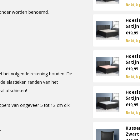
Bekijk
ieronder worden benoemd.
Hoesl
Satij
€19,95
Bekijk
Hoesl
Satijn
€19,95
t het volgende rekening houden. De
Bekijk
 de elastieken randen van het
l afschieten!
Hoesl
Satijn
pers van ongeveer 5 tot 12 cm dik.
€19,95
Bekijk
Kusse
.
Zwart 