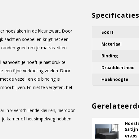
Specificatie
per hoeslaken in de kleur zwart. Door
Soort
k zacht en soepel en krijgt het een
Materiaal
de randen goed om je matras zitten.
Binding
anvoelt. Je hoeft je niet druk te
Draaddichtheid
e een fijne verkoeling voelen. Door
met de vezel, en die binding is
Hoekhoogte
ooi blijven. En niet te vergeten, het
Gerelateerd
ar in 9 verschillende kleuren, hierdoor
, je kamer of het simpelweg hebben
Hoesl
Satijn
€19,95