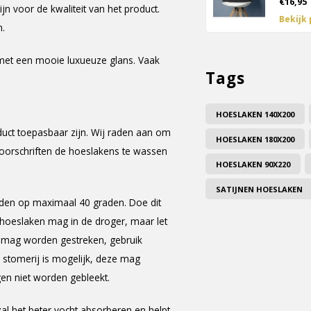
€16,95
jn voor de kwaliteit van het product.
Bekijk
n.
 met een mooie luxueuze glans. Vaak
Tags
HOESLAKEN 140X200
duct toepasbaar zijn. Wij raden aan om
HOESLAKEN 180X200
voorschriften de hoeslakens te wassen
HOESLAKEN 90X220
SATIJNEN HOESLAKEN
rden op maximaal 40 graden. Doe dit
t hoeslaken mag in de droger, maar let
ct mag worden gestreken, gebruik
 stomerij is mogelijk, deze mag
en niet worden gebleekt.
al het beter vocht absorberen en helpt