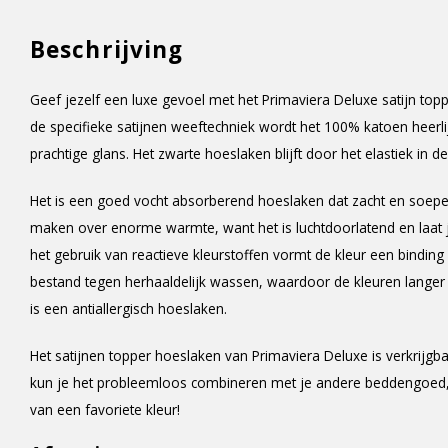
Beschrijving
Geef jezelf een luxe gevoel met het Primaviera Deluxe satijn top
de specifieke satijnen weeftechniek wordt het 100% katoen heerlij
prachtige glans. Het zwarte hoeslaken blijft door het elastiek in 
Het is een goed vocht absorberend hoeslaken dat zacht en soepel a
maken over enorme warmte, want het is luchtdoorlatend en laat j
het gebruik van reactieve kleurstoffen vormt de kleur een binding 
bestand tegen herhaaldelijk wassen, waardoor de kleuren langer m
is een antiallergisch hoeslaken.
Het satijnen topper hoeslaken van Primaviera Deluxe is verkrijgba
kun je het probleemloos combineren met je andere beddengoed
van een favoriete kleur!