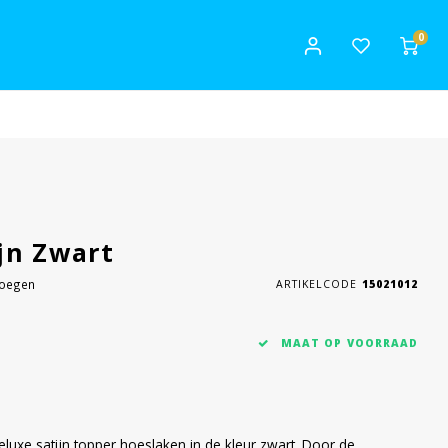
0
jn Zwart
voegen
ARTIKELCODE
15021012
MAAT OP VOORRAAD
eluxe satijn topper hoeslaken in de kleur zwart. Door de