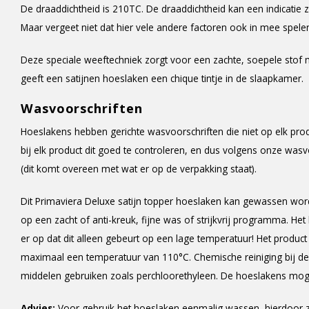
De draaddichtheid is 210TC. De draaddichtheid kan een indicatie zi
Maar vergeet niet dat hier vele andere factoren ook in mee spele
Deze speciale weeftechniek zorgt voor een zachte, soepele stof
geeft een satijnen hoeslaken een chique tintje in de slaapkamer.
Wasvoorschriften
Hoeslakens hebben gerichte wasvoorschriften die niet op elk pro
bij elk product dit goed te controleren, en dus volgens onze was
(dit komt overeen met wat er op de verpakking staat).
Dit Primaviera Deluxe satijn topper hoeslaken kan gewassen wo
op een zacht of anti-kreuk, fijne was of strijkvrij programma. He
er op dat dit alleen gebeurt op een lage temperatuur! Het produ
maximaal een temperatuur van 110°C. Chemische reiniging bij de
middelen gebruiken zoals perchloorethyleen. De hoeslakens mog
Advies:
Voor gebruik het hoeslaken eenmalig wassen, hierdoor z