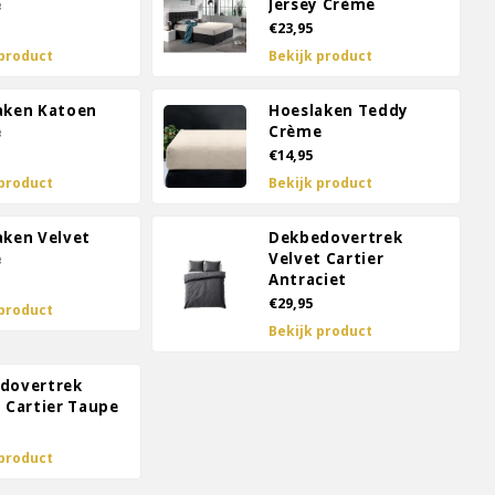
e
Jersey Crème
€23,95
 product
Bekijk product
aken Katoen
Hoeslaken Teddy
e
Crème
€14,95
 product
Bekijk product
aken Velvet
Dekbedovertrek
e
Velvet Cartier
Antraciet
€29,95
 product
Bekijk product
dovertrek
 Cartier Taupe
 product