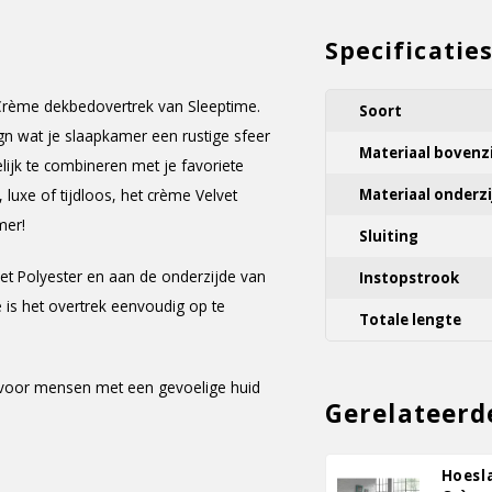
Specificatie
r Crème dekbedovertrek van Sleeptime.
Soort
gn wat je slaapkamer een rustige sfeer
Materiaal bovenz
lijk te combineren met je favoriete
luxe of tijdloos, het crème Velvet
Materiaal onderzi
mer!
Sluiting
t Polyester en aan de onderzijde van
Instopstrook
 is het overtrek eenvoudig op te
Totale lengte
kt voor mensen met een gevoelige huid
Gerelateerd
Hoesl