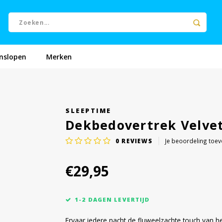
nslopen
Merken
SLEEPTIME
Dekbedovertrek Velvet
0
REVIEWS
Je beoordeling toe
€29,95
1-2 DAGEN LEVERTIJD
Ervaar iedere nacht de fluweelzachte touch van h