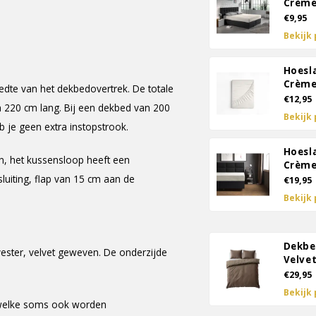
Crèm
€9,95
Bekijk
Hoesl
Crèm
edte van het dekbedovertrek. De totale
€12,95
 220 cm lang. Bij een dekbed van 200
Bekijk
 je geen extra instopstrook.
Hoesl
n, het kussensloop heeft een
Crèm
luiting, flap van 15 cm aan de
€19,95
Bekijk
Dekbe
ester, velvet geweven. De onderzijde
Velvet
€29,95
Bekijk
, welke soms ook worden