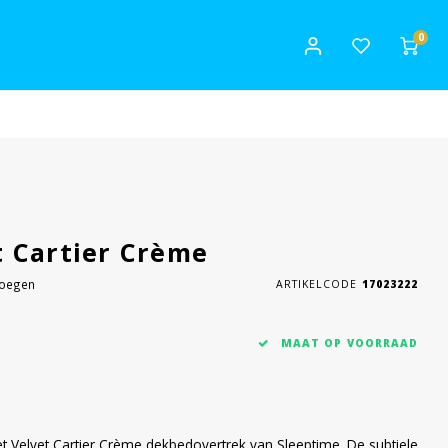
0
 Cartier Crème
voegen
ARTIKELCODE
17023222
MAAT OP VOORRAAD
et Velvet Cartier Crème dekbedovertrek van Sleeptime. De subtiele