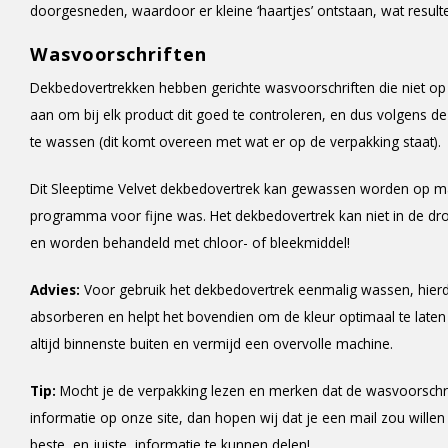
doorgesneden, waardoor er kleine ‘haartjes’ ontstaan, wat result
Wasvoorschriften
Dekbedovertrekken hebben gerichte wasvoorschriften die niet op 
aan om bij elk product dit goed te controleren, en dus volgens d
te wassen (dit komt overeen met wat er op de verpakking staat).
Dit Sleeptime Velvet dekbedovertrek kan gewassen worden op ma
programma voor fijne was. Het dekbedovertrek kan niet in de dr
en worden behandeld met chloor- of bleekmiddel!
Advies:
Voor gebruik het dekbedovertrek eenmalig wassen, hier
absorberen en helpt het bovendien om de kleur optimaal te late
altijd binnenste buiten en vermijd een overvolle machine.
Tip:
Mocht je de verpakking lezen en merken dat de wasvoorschr
informatie op onze site, dan hopen wij dat je een mail zou willen
beste, en juiste, informatie te kunnen delen!