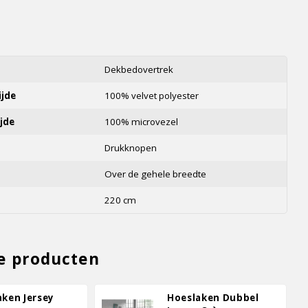
s
Dekbedovertrek
ijde
100% velvet polyester
jde
100% microvezel
Drukknopen
Over de gehele breedte
220 cm
e producten
aken Jersey
Hoeslaken Dubbel