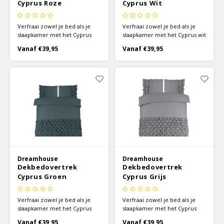
Cyprus Roze
Cyprus Wit
Verfraai zowel je bed als je
Verfraai zowel je bed als je
slaapkamer met het Cyprus
slaapkamer met het Cyprus wit
roze dekbedovertrek van
dekbedovertrek van
Vanaf €39,95
Vanaf €39,95
Dreamhouse. De onderkant
Dreamhouse. De onderkant
van het dekbedovertrek, en
van het dekbedovertrek, en
een deel van de kussenslopen,
een deel van de kussenslopen,
zitten vol ruches die een
zitten vol ruches die een
elegante en speelse sfeer
elegante en speelse sfeer
toevoegen.
toevoegen.
Dreamhouse
Dreamhouse
Dekbedovertrek
Dekbedovertrek
Cyprus Groen
Cyprus Grijs
Verfraai zowel je bed als je
Verfraai zowel je bed als je
slaapkamer met het Cyprus
slaapkamer met het Cyprus
groen dekbedovertrek van
grijs dekbedovertrek van
Vanaf €39,95
Vanaf €39,95