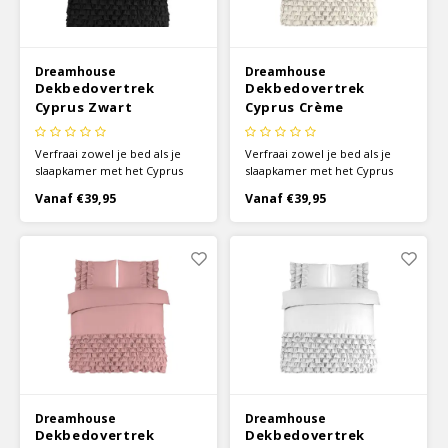
Dreamhouse
Dreamhouse
Dekbedovertrek
Dekbedovertrek
Cyprus Zwart
Cyprus Crème
Verfraai zowel je bed als je
Verfraai zowel je bed als je
slaapkamer met het Cyprus
slaapkamer met het Cyprus
zwart dekbedovertrek van
crème dekbedovertrek van
Vanaf €39,95
Vanaf €39,95
Dreamhouse. De onderkant
Dreamhouse. De onderkant
van het dekbedovertrek, en
van het dekbedovertrek, en
een deel van de kussenslopen,
een deel van de kussenslopen,
zitten vol ruches die een
zitten vol ruches die een
elegante en speelse sfeer
elegante en speelse sfeer
toevoegen.
toevoegen.
Dreamhouse
Dreamhouse
Dekbedovertrek
Dekbedovertrek